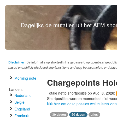
Dagelijks de mutaties uit het AFM short
Disclaimer:
De informatie op shortsell.nl is gebaseerd op openbaar gepubli
based on publicly disclosed short positions and may be incomplete or delaye
Morning note
Chargepoints Hol
Landen:
Totale netto shortpositie op Aug. 8, 2026:
Nederland
Shortposities worden momenteel niet wee
België
Klik hier om deze posities wel te laten zien
Engeland
30 dagen
90 dagen
alles
Frankrijk