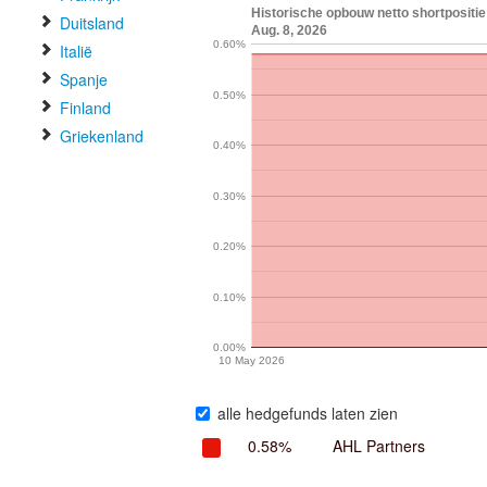
Historische opbouw netto shortpositie
Duitsland
Aug. 8, 2026
0.60%
Italië
Spanje
0.50%
Finland
Griekenland
0.40%
0.30%
0.20%
0.10%
0.00%
10 May 2026
alle hedgefunds laten zien
0.58%
AHL Partners