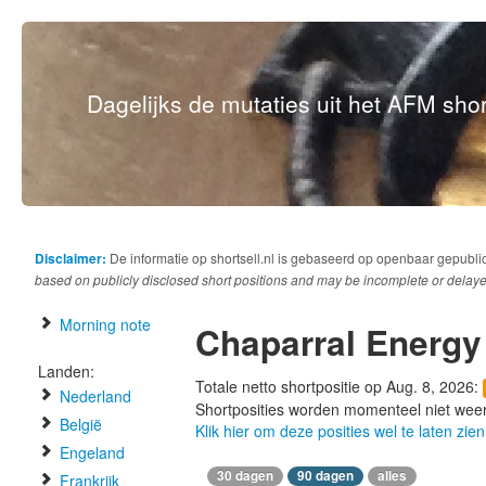
Dagelijks de mutaties uit het AFM short
Disclaimer:
De informatie op shortsell.nl is gebaseerd op openbaar gepubli
based on publicly disclosed short positions and may be incomplete or delaye
Morning note
Chaparral Energy
Landen:
Totale netto shortpositie op Aug. 8, 2026:
Nederland
Shortposities worden momenteel niet wee
België
Klik hier om deze posities wel te laten zien
Engeland
30 dagen
90 dagen
alles
Frankrijk