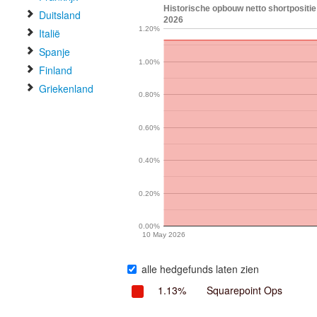
Historische opbouw netto shortpositie
Duitsland
2026
1.20%
Italië
Spanje
1.00%
Finland
Griekenland
0.80%
0.60%
0.40%
0.20%
0.00%
10 May 2026
alle hedgefunds laten zien
1.13%
Squarepoint Ops