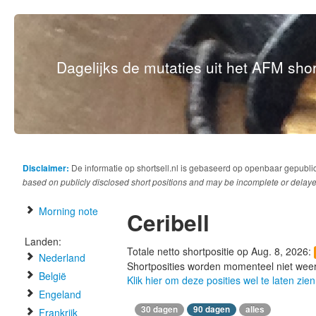
Dagelijks de mutaties uit het AFM short
Disclaimer:
De informatie op shortsell.nl is gebaseerd op openbaar gepubli
based on publicly disclosed short positions and may be incomplete or delaye
Morning note
Ceribell
Landen:
Totale netto shortpositie op Aug. 8, 2026:
Nederland
Shortposities worden momenteel niet wee
België
Klik hier om deze posities wel te laten zien
Engeland
30 dagen
90 dagen
alles
Frankrijk