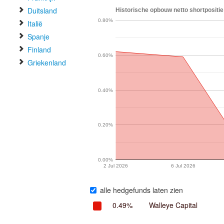
Duitsland
Historische opbouw netto shortpositie 
0.80%
Italië
Spanje
Finland
0.60%
Griekenland
0.40%
0.20%
0.00%
2 Jul 2026
6 Jul 2026
alle hedgefunds laten zien
0.49%
Walleye Capital