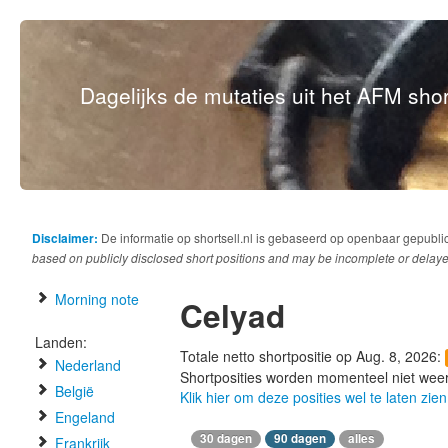
Dagelijks de mutaties uit het AFM short
Disclaimer:
De informatie op shortsell.nl is gebaseerd op openbaar gepubli
based on publicly disclosed short positions and may be incomplete or delaye
Morning note
Celyad
Landen:
Totale netto shortpositie op Aug. 8, 2026:
Nederland
Shortposities worden momenteel niet wee
België
Klik hier om deze posities wel te laten zien
Engeland
30 dagen
90 dagen
alles
Frankrijk