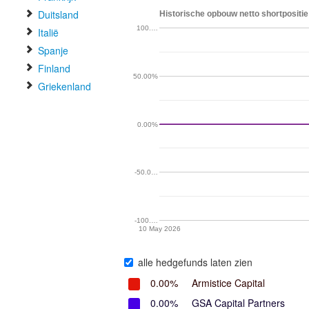
Duitsland
Historische opbouw netto shortpositie
100.…
Italië
Spanje
Finland
50.00%
Griekenland
0.00%
-50.0…
-100.…
10 May 2026
alle hedgefunds laten zien
0.00%
Armistice Capital
0.00%
GSA Capital Partners