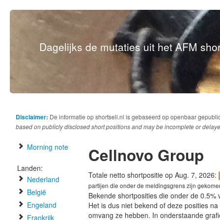
Dagelijks de mutaties uit het AFM short
Disclaimer:
De informatie op shortsell.nl is gebaseerd op openbaar gepubli
based on publicly disclosed short positions and may be incomplete or delaye
Morning note
Cellnovo Group
Landen:
Totale netto shortpositie op Aug. 7, 2026:
Nederland
partijen die onder de meldingsgrens zijn gekome
België
Bekende shortposities die onder de 0.5% 
Engeland
Het is dus niet bekend of deze posities n
omvang ze hebben. In onderstaande graf
Frankrijk