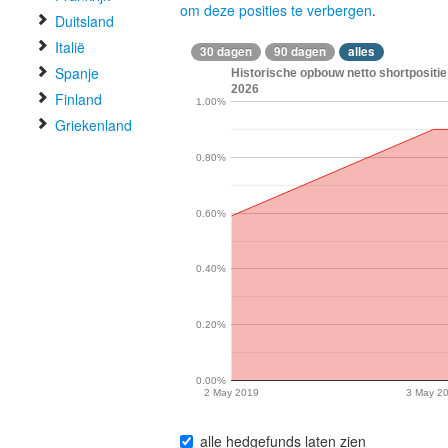
om deze posities te verbergen
.
Duitsland
Italië
30 dagen
90 dagen
alles
Spanje
Historische opbouw netto shortpositie
2026
Finland
1.00%
Griekenland
0.80%
0.60%
0.40%
0.20%
0.00%
2 May 2019
3 May 2
alle hedgefunds laten zien