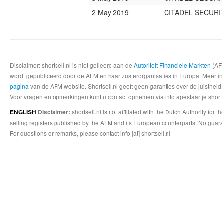
2 May 2019
CITADEL SECURI
Disclaimer: shortsell.nl is niet gelieerd aan de
Autoriteit Financiele Markten
(AFM
wordt gepubliceerd door de AFM en haar zusterorganisaties in Europa. Meer info
pagina
van de AFM website. Shortsell.nl geeft geen garanties over de juistheid
Voor vragen en opmerkingen kunt u contact opnemen via info apestaartje shorts
shortsell.nl is not affiliated with the Dutch Authority fo
ENGLISH
Disclaimer:
selling registers published by the AFM and its European counterparts. No guara
For questions or remarks, please contact info [at] shortsell.nl