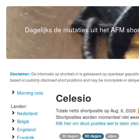
Dagelijks de mutaties uit het AFM short
Disclaimer:
De informatie op shortsell.nl is gebaseerd op openbaar gepubli
based on publicly disclosed short positions and may be incomplete or delaye
Morning note
Celesio
Landen:
Totale netto shortpositie op Aug. 6, 2026:
Nederland
Shortposities worden momenteel niet wee
België
Klik hier om deze posities wel te laten zien
Engeland
30 dagen
90 dagen
alles
Frankrijk