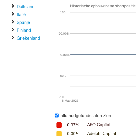
Duitsland
Historische opbouw netto shortpositie 
100.…
Italië
Spanje
Finland
50.00%
Griekenland
0.00%
-50.0…
-100.…
8 May 2026
alle hedgefunds laten zien
0.37%
AKO Capital
0.00%
Adelphi Capital