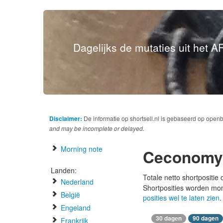
Dagelijks de mutaties uit het AF
Disclaimer:
De informatie op shortsell.nl is gebaseerd op open
and may be incomplete or delayed.
Morning note
Ceconomy
Landen:
Totale netto shortpositie
Nederland
Shortposities worden mo
België
posities wel te laten zien
.
Engeland
30 dagen
90 dagen
Frankrijk