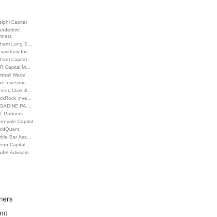
lphi Capital
underbird
tners
lham Long S…
ngistbury Inv…
lham Capital
R Capital M…
rshall Wace
air Investme…
nnor, Clark &…
ackRock Inve…
GADINE PA…
L Partners
envale Capital
rldQuant
rble Bar Ass…
leon Capital…
adel Advisors
ners
ent