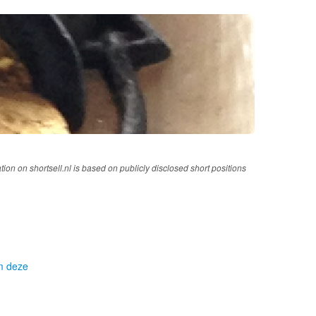
tion on shortsell.nl is based on publicly disclosed short positions
om deze