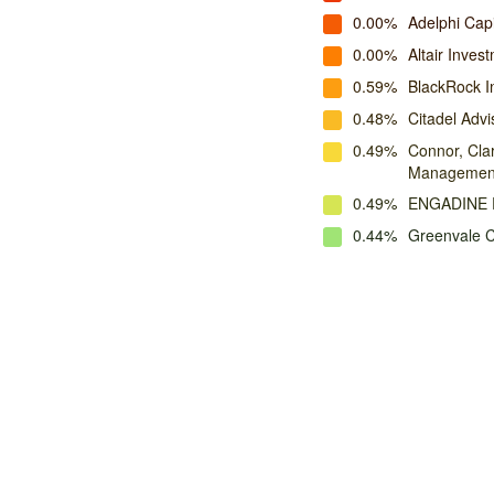
0.00%
Adelphi Capi
0.00%
Altair Inve
0.59%
BlackRock 
0.48%
Citadel Advi
0.49%
Connor, Cla
Managemen
0.49%
ENGADINE
0.44%
Greenvale C