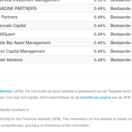
GADINE PARTNERS
0.49%
Bestaande 
 Partners
0.49%
Bestaande 
envale Capital
0.44%
Bestaande 
ldQuant
0.49%
Bestaande 
ble Bar Asset Management
0.40%
Bestaande 
eon Capital Management
0.49%
Bestaande 
del Advisors
0.48%
Bestaande 
e Markten
(AFM). De informatie op deze website is gebaseerd op het "Register shor
een link naar het register zelf is beschikbaar op de
betreffende pagina
van de AFM we
artje shortsell.nl
 Authority for the Financial Markets (AFM). The information on this website is based o
completeness, accuracy or timeliness of the information.