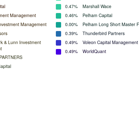
tal
0.47%
Marshall Wace
stment Management
0.46%
Pelham Capital
Investment Management
0.00%
Pelham Long Short Master 
sors
0.39%
Thunderbird Partners
rk & Lunn Investment
0.49%
Voleon Capital Management
t
0.49%
WorldQuant
 PARTNERS
apital