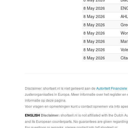
8 May 2026
EN
8 May 2026
AHL
8 May 2026
Gre
8 May 2026
Wor
8 May 2026
Mar
8 May 2026
Vol
8 May 2026
Cita
Disclaimer: shortsell.nl is niet gelieerd aan de
Autoriteit Financiel
zusterorganisaties in Europa. Meer informatie over het register en 
informatie op deze pagina.
Voor vragen en opmerkingen kunt u contact opnemen via info apesta
shortsell.nl is not affiliated with the Dutch
ENGLISH
Disclaimer:
and its European counterparts. No guarantees are given regarding 
For questions or remarks, please contact info [at] shortsell.nl