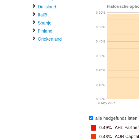
Duitsland
Historische opbo
0.60%
Italië
Spanje
0.50%
Finland
Griekenland
0.40%
0.30%
0.20%
0.10%
0.00%
8 May 2026
alle hedgefunds laten 
0.49%
AHL Partner
0.48%
AQR Capita