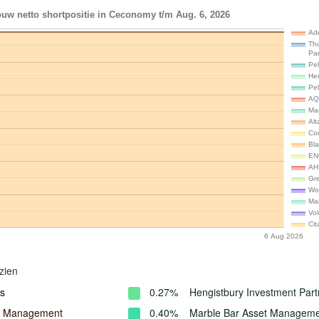
uw netto shortpositie in Ceconomy t/m Aug. 6, 2026
Ade
Th
Par
Pe
He
Pe
AQ
Ma
Alt
Co
Bl
EN
AH
Gre
Wo
Ma
Vo
Cit
6 Aug 2026
zien
s
0.27%
Hengistbury Investment Part
l Management
0.40%
Marble Bar Asset Managem