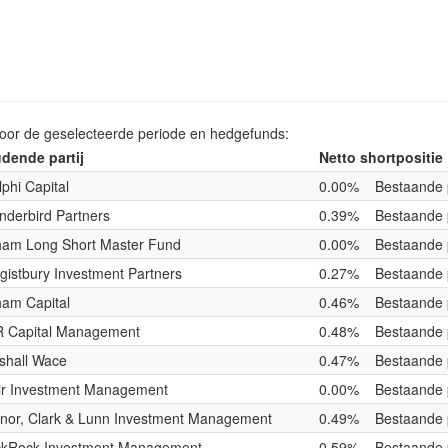
voor de geselecteerde periode en hedgefunds:
dende partij
Netto shortpositie
phi Capital
0.00%
Bestaande 
nderbird Partners
0.39%
Bestaande 
ham Long Short Master Fund
0.00%
Bestaande 
gistbury Investment Partners
0.27%
Bestaande 
ham Capital
0.46%
Bestaande 
 Capital Management
0.48%
Bestaande 
shall Wace
0.47%
Bestaande 
air Investment Management
0.00%
Bestaande 
nor, Clark & Lunn Investment Management
0.49%
Bestaande 
ckRock Investment Management
0.59%
Bestaande 