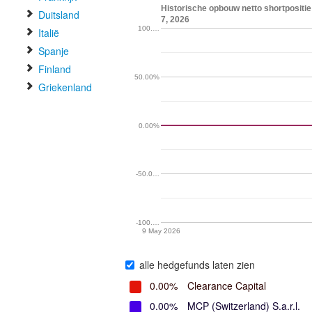
Historische opbouw netto shortpositie
Duitsland
7, 2026
100.…
Italië
Spanje
Finland
50.00%
Griekenland
0.00%
-50.0…
-100.…
9 May 2026
alle hedgefunds laten zien
0.00%
Clearance Capital
0.00%
MCP (Switzerland) S.a.r.l.