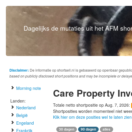
Dagelijks de mutaties uit het AFM short
Disclaimer:
De informatie op shortsell.nl is gebaseerd op openbaar gepubli
based on publicly disclosed short positions and may be incomplete or delaye
Morning note
Care Property Inv
Landen:
Totale netto shortpositie op Aug. 7, 2026:
Nederland
Shortposities worden momenteel niet wee
België
Klik hier om deze posities wel te laten zien
Engeland
30 dagen
90 dagen
alles
Frankrijk