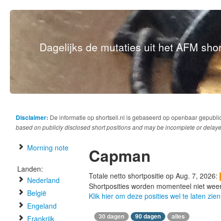
Dagelijks de mutaties uit het AFM short
Disclaimer:
De informatie op shortsell.nl is gebaseerd op openbaar gepubli
based on publicly disclosed short positions and may be incomplete or delaye
Morning note
Capman
Landen:
Totale netto shortpositie op Aug. 7, 2026:
Nederland
Shortposities worden momenteel niet wee
België
Klik hier om deze posities wel te laten zien
Engeland
30 dagen
90 dagen
alles
Frankrijk