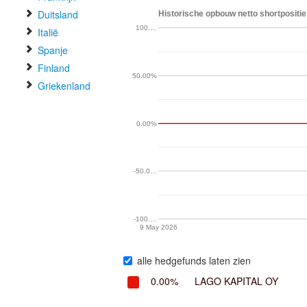
Duitsland
Historische opbouw netto shortpositie
100.…
Italië
Spanje
Finland
50.00%
Griekenland
0.00%
-50.0…
-100.…
9 May 2026
alle hedgefunds laten zien
0.00%
LAGO KAPITAL OY