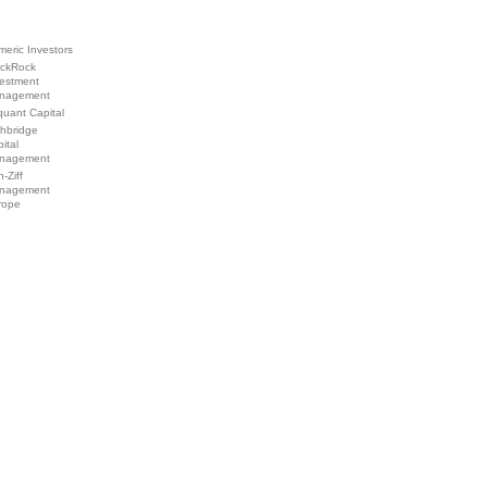
eric Investors
ackRock
vestment
nagement
uant Capital
ghbridge
ital
nagement
-Ziff
nagement
rope