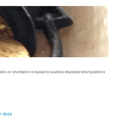
tion on shortsell.nl is based on publicly disclosed short positions
om deze