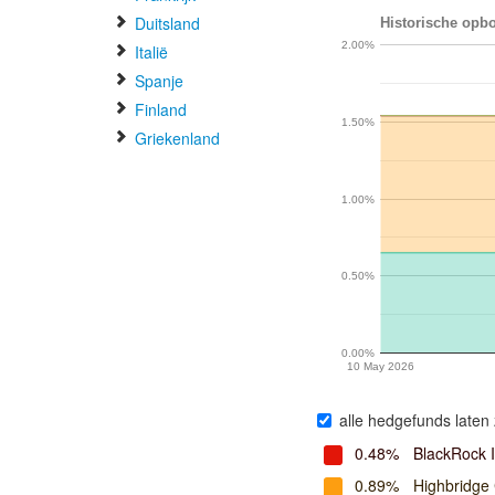
Duitsland
Historische opbo
2.00%
Italië
Spanje
Finland
1.50%
Griekenland
1.00%
0.50%
0.00%
10 May 2026
alle hedgefunds laten 
0.48%
BlackRock 
0.89%
Highbridge