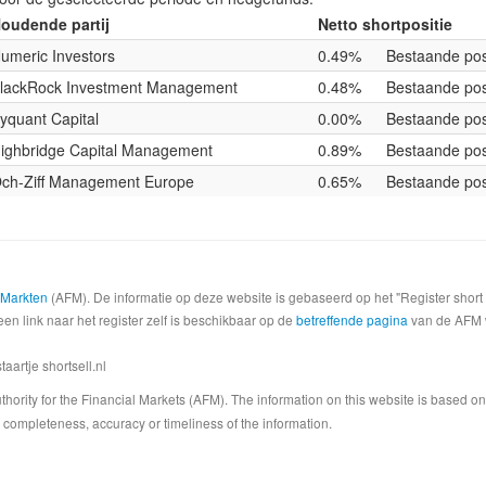
oudende partij
Netto shortpositie
umeric Investors
0.49%
Bestaande pos
lackRock Investment Management
0.48%
Bestaande pos
yquant Capital
0.00%
Bestaande pos
ighbridge Capital Management
0.89%
Bestaande pos
ch-Ziff Management Europe
0.65%
Bestaande pos
e Markten
(AFM). De informatie op deze website is gebaseerd op het "Register shor
een link naar het register zelf is beschikbaar op de
betreffende pagina
van de AFM we
artje shortsell.nl
 Authority for the Financial Markets (AFM). The information on this website is based o
completeness, accuracy or timeliness of the information.