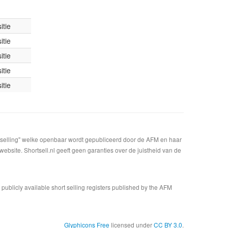
itie
itie
itie
itie
itie
t selling" welke openbaar wordt gepubliceerd door de AFM en haar
bsite. Shortsell.nl geeft geen garanties over de juistheid van de
n publicly available short selling registers published by the AFM
Glyphicons Free
licensed under
CC BY 3.0
.