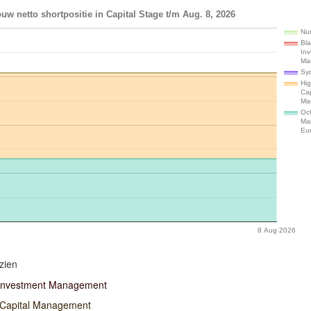
uw netto shortpositie in Capital Stage t/m Aug. 8, 2026
Num
Bl
In
Ma
Syq
Hi
Cap
Ma
Och
Ma
Eu
8 Aug 2026
zien
Investment Management
 Capital Management