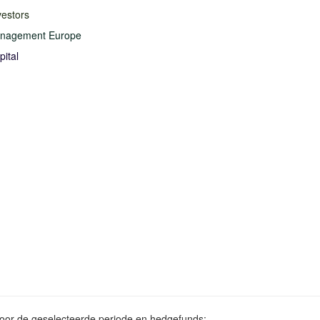
vestors
anagement Europe
ital
voor de geselecteerde periode en hedgefunds: