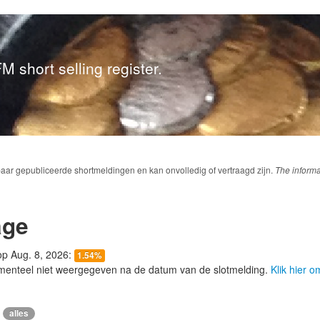
M short selling register.
baar gepubliceerde shortmeldingen en kan onvolledig of vertraagd zijn.
The informa
age
 op Aug. 8, 2026:
1.54%
menteel niet weergegeven na de datum van de slotmelding.
Klik hier 
alles