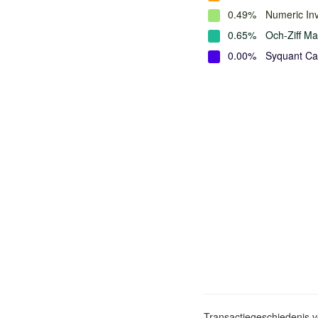
0.49%
Numeric In
0.65%
Och-Ziff M
0.00%
Syquant Cap
Transactiegeschiedenis 