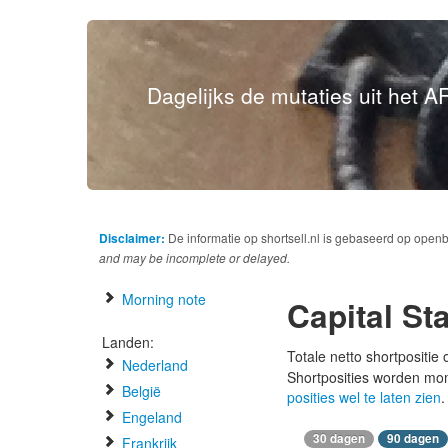
Dagelijks de mutaties uit het AF
Disclaimer:
De informatie op shortsell.nl is gebaseerd op open
and may be incomplete or delayed.
Morning note
Capital St
Landen:
Totale netto shortpositie
Nederland
Shortposities worden mo
België
posities wel te laten zien
.
Engeland
30 dagen
90 dagen
Frankrijk