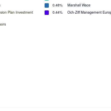
s
0.48%
Marshall Wace
ion Plan Investment
0.44%
Och-Ziff Management Euro
sors