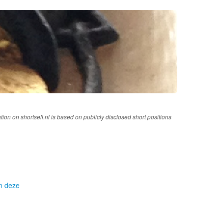
tion on shortsell.nl is based on publicly disclosed short positions
om deze