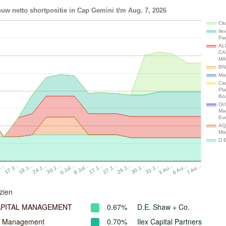
uw netto shortpositie in Cap Gemini t/m Aug. 7, 2026
Cit
Ile
Par
AL
CA
MA
BN
Ma
Ca
Pl
Bo
Och
Ma
Eu
AQ
Ma
D.
30 J…
6 Au…
24 J…
3 Au…
18 J…
31 J…
17 J…
30 J…
M…
29 J…
27 J…
17 J…
8 Jul…
6 Jul…
7 Au…
zien
APITAL MANAGEMENT
0.67%
D.E. Shaw + Co.
l Management
0.70%
Ilex Capital Partners