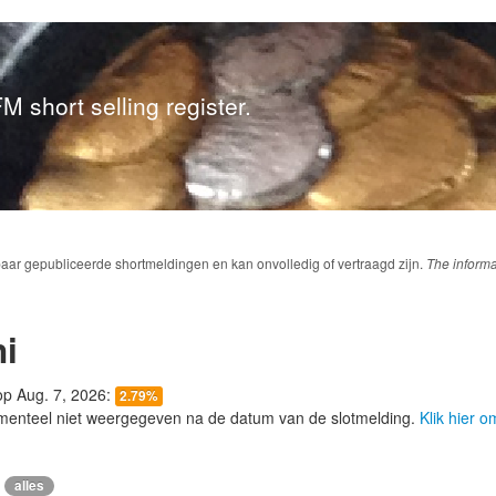
M short selling register.
baar gepubliceerde shortmeldingen en kan onvolledig of vertraagd zijn.
The informa
i
 op Aug. 7, 2026:
2.79%
menteel niet weergegeven na de datum van de slotmelding.
Klik hier 
alles