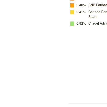
0.40%
BNP Pariba
0.41%
Canada Pens
Board
0.82%
Citadel Advi