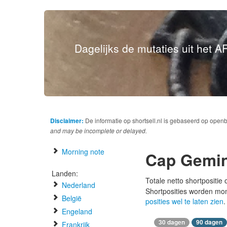
Dagelijks de mutaties uit het AF
Disclaimer:
De informatie op shortsell.nl is gebaseerd op open
and may be incomplete or delayed.
Morning note
Cap Gemin
Landen:
Totale netto shortpositie
Nederland
Shortposities worden mo
België
posities wel te laten zien
.
Engeland
30 dagen
90 dagen
Frankrijk