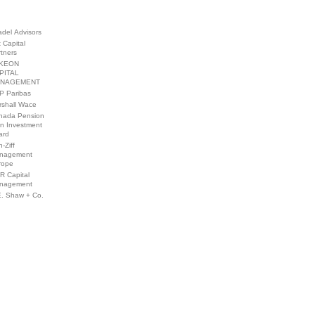
adel Advisors
x Capital
tners
KEON
PITAL
NAGEMENT
P Paribas
rshall Wace
nada Pension
an Investment
ard
-Ziff
nagement
rope
R Capital
nagement
E. Shaw + Co.