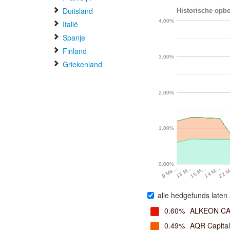
Duitsland
Historische opbo
4.00%
Italië
Spanje
Finland
3.00%
Griekenland
2.00%
1.00%
0.00%
22 
19 M…
15 M…
13 M…
9 Ma…
alle hedgefunds laten 
0.60%
ALKEON C
0.49%
AQR Capita