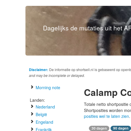
Dagelijks de mutaties uit het AF
Disclaimer:
De informatie op shortsell.nl is gebaseerd op open
and may be incomplete or delayed.
Morning note
Calamp Co
Landen:
Totale netto shortpositie
Nederland
Shortposities worden mo
België
posities wel te laten zien
.
Engeland
30 dagen
90 dagen
Frankrijk