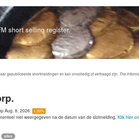
M short selling register.
baar gepubliceerde shortmeldingen en kan onvolledig of vertraagd zijn.
The informa
rp.
 op Aug. 8, 2026:
1.20%
menteel niet weergegeven na de datum van de slotmelding.
Klik hier 
alles