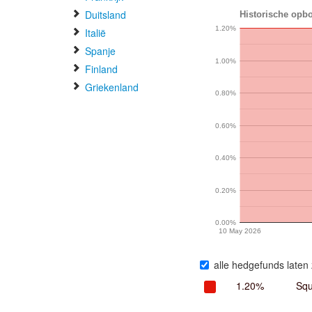
Duitsland
Historische opbo
1.20%
Italië
Spanje
1.00%
Finland
Griekenland
0.80%
0.60%
0.40%
0.20%
0.00%
10 May 2026
alle hedgefunds laten 
1.20%
Squ