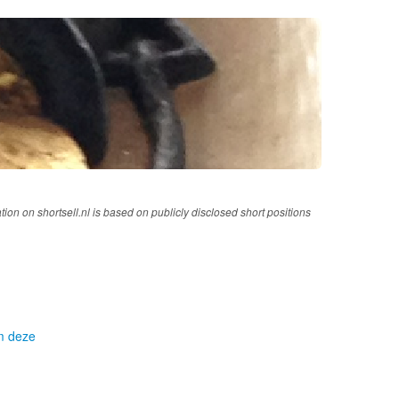
tion on shortsell.nl is based on publicly disclosed short positions
om deze