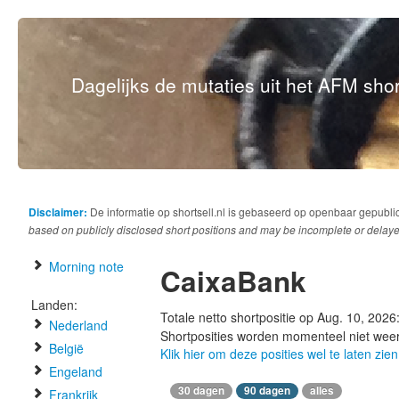
Dagelijks de mutaties uit het AFM short
Disclaimer:
De informatie op shortsell.nl is gebaseerd op openbaar gepubli
based on publicly disclosed short positions and may be incomplete or delaye
Morning note
CaixaBank
Landen:
Totale netto shortpositie op Aug. 10, 2026
Nederland
Shortposities worden momenteel niet wee
België
Klik hier om deze posities wel te laten zien
Engeland
30 dagen
90 dagen
alles
Frankrijk