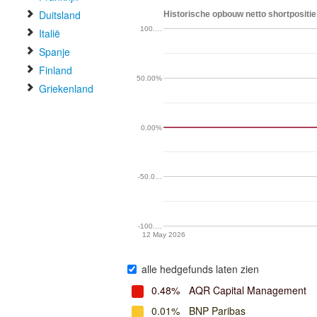
Duitsland
Historische opbouw netto shortpositie
100.…
Italië
Spanje
Finland
50.00%
Griekenland
0.00%
-50.0…
-100.…
12 May 2026
alle hedgefunds laten zien
0.48%
AQR Capital Management
0.01%
BNP Paribas