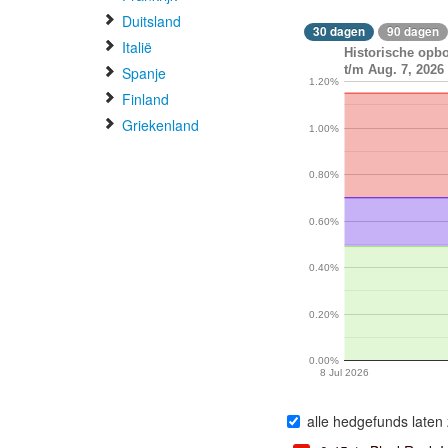
Duitsland
30 dagen
90 dagen
Italië
Historische opb
t/m Aug. 7, 2026
Spanje
1.20%
Finland
Griekenland
1.00%
0.80%
0.60%
0.40%
0.20%
0.00%
8 Jul 2026
alle hedgefunds laten 