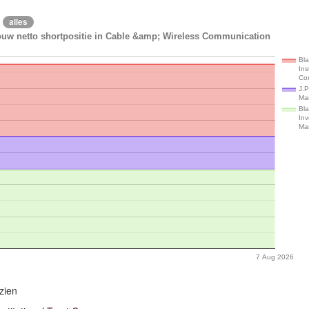
alles
ouw netto shortpositie in Cable &amp; Wireless Communication
Bl
Ins
Co
J.P
Ma
Bl
In
Ma
7 Aug 2026
zien