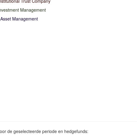
nstitutional Trust Company
Investment Management
n Asset Management
voor de geselecteerde periode en hedgefunds: