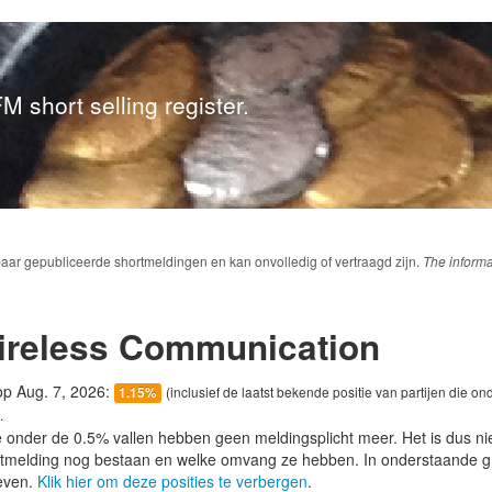
M short selling register.
baar gepubliceerde shortmeldingen en kan onvolledig of vertraagd zijn.
The informa
ireless Communication
 op Aug. 7, 2026:
(inclusief de laatst bekende positie van partijen die on
1.15%
.
e onder de 0.5% vallen hebben geen meldingsplicht meer. Het is dus n
lotmelding nog bestaan en welke omvang ze hebben. In onderstaande g
even.
Klik hier om deze posities te verbergen
.