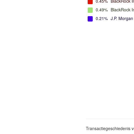
0.45%
BlackRock I
0.49%
BlackRock 
0.21%
J.P. Morga
Transactiegeschiedenis 