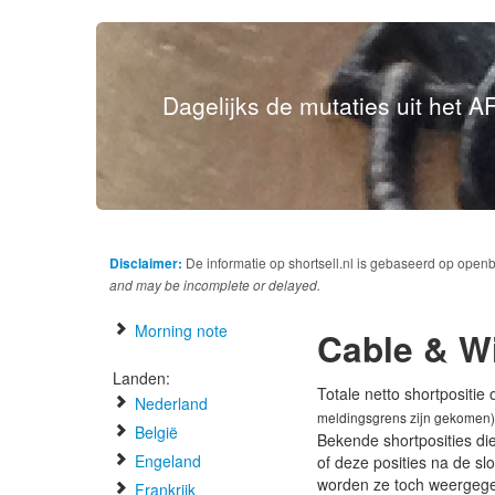
Dagelijks de mutaties uit het AF
Disclaimer:
De informatie op shortsell.nl is gebaseerd op open
and may be incomplete or delayed.
Morning note
Cable & W
Landen:
Totale netto shortpositie
Nederland
meldingsgrens zijn gekomen)
België
Bekende shortposities di
Engeland
of deze posities na de s
worden ze toch weergeg
Frankrijk