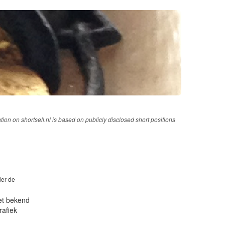
tion on shortsell.nl is based on publicly disclosed short positions
der de
iet bekend
rafiek