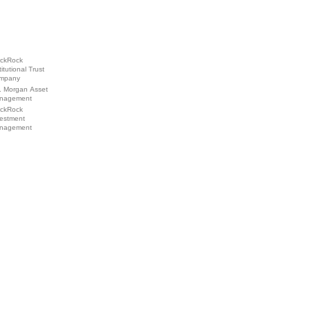
ackRock
titutional Trust
mpany
. Morgan Asset
nagement
ackRock
vestment
nagement