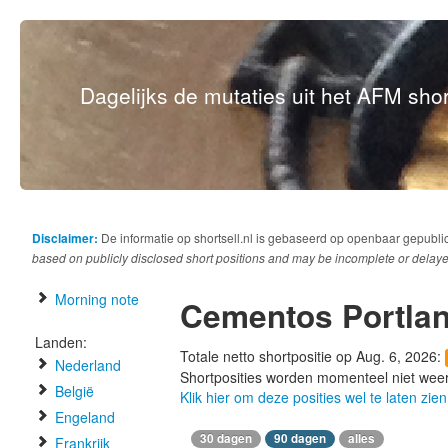
Dagelijks de mutaties uit het AFM short
Disclaimer:
De informatie op shortsell.nl is gebaseerd op openbaar gepubli
based on publicly disclosed short positions and may be incomplete or delaye
Morning note
Cementos Portlan
Landen:
Totale netto shortpositie op Aug. 6, 2026:
Nederland
Shortposities worden momenteel niet wee
België
Klik hier om deze posities wel te laten zien
Engeland
30 dagen
90 dagen
alles
Frankrijk