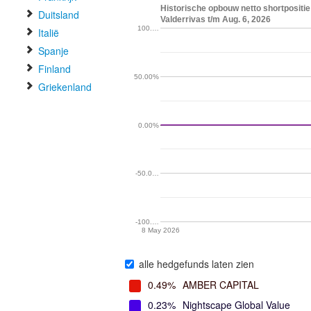
Historische opbouw netto shortpositi
Duitsland
Valderrivas t/m Aug. 6, 2026
100.…
Italië
Spanje
Finland
50.00%
Griekenland
0.00%
-50.0…
-100.…
8 May 2026
alle hedgefunds laten zien
0.49%
AMBER CAPITAL
0.23%
Nightscape Global Value