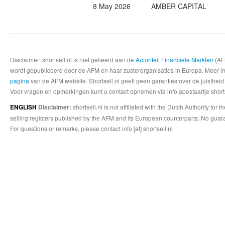
8 May 2026
AMBER CAPITAL
Disclaimer: shortsell.nl is niet gelieerd aan de
Autoriteit Financiele Markten
(AFM
wordt gepubliceerd door de AFM en haar zusterorganisaties in Europa. Meer info
pagina
van de AFM website. Shortsell.nl geeft geen garanties over de juistheid
Voor vragen en opmerkingen kunt u contact opnemen via info apestaartje shorts
shortsell.nl is not affiliated with the Dutch Authority fo
ENGLISH
Disclaimer:
selling registers published by the AFM and its European counterparts. No guara
For questions or remarks, please contact info [at] shortsell.nl