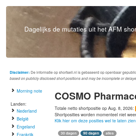
Dagelijks de mutaties uit het AFM short
Disclaimer:
De informatie op shortsell.nl is gebaseerd op openbaar gepubli
based on publicly disclosed short positions and may be incomplete or delaye
Morning note
COSMO Pharmace
Landen:
Totale netto shortpositie op Aug. 8, 2026:
Nederland
Shortposities worden momenteel niet wee
België
Klik hier om deze posities wel te laten zien
Engeland
30 dagen
90 dagen
alles
Frankrijk