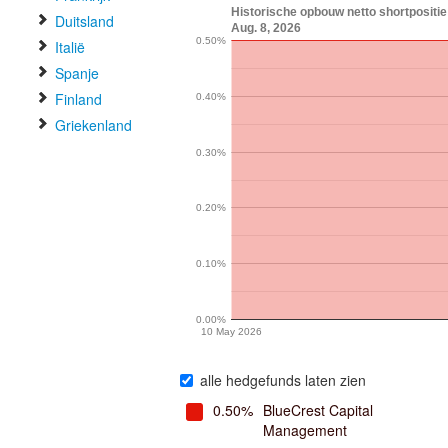
Historische opbouw netto shortposit
Duitsland
Aug. 8, 2026
0.50%
Italië
Spanje
Finland
0.40%
Griekenland
0.30%
0.20%
0.10%
0.00%
10 May 2026
alle hedgefunds laten zien
0.50%
BlueCrest Capital
Management