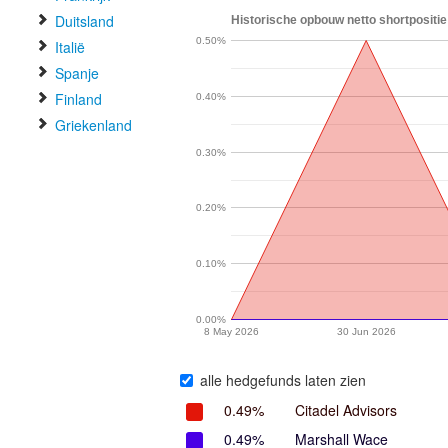
Duitsland
Historische opbouw netto shortpositi
0.50%
Italië
Spanje
Finland
0.40%
Griekenland
0.30%
0.20%
0.10%
0.00%
8 May 2026
30 Jun 2026
alle hedgefunds laten zien
0.49%
Citadel Advisors
0.49%
Marshall Wace