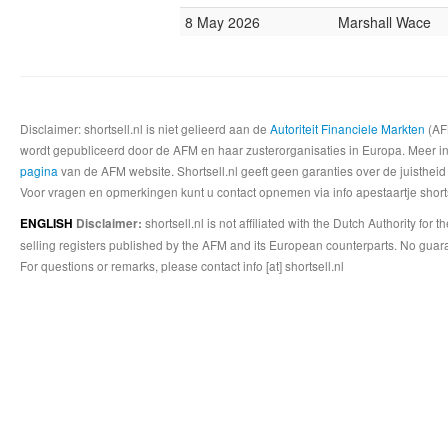
8 May 2026
Marshall Wace
Disclaimer: shortsell.nl is niet gelieerd aan de
Autoriteit Financiele Markten
(AFM
wordt gepubliceerd door de AFM en haar zusterorganisaties in Europa. Meer info
pagina
van de AFM website. Shortsell.nl geeft geen garanties over de juistheid
Voor vragen en opmerkingen kunt u contact opnemen via info apestaartje shorts
shortsell.nl is not affiliated with the Dutch Authority fo
ENGLISH
Disclaimer:
selling registers published by the AFM and its European counterparts. No guara
For questions or remarks, please contact info [at] shortsell.nl