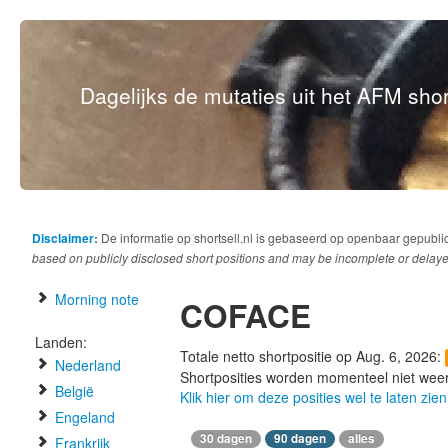
Dagelijks de mutaties uit het AFM short
Disclaimer:
De informatie op shortsell.nl is gebaseerd op openbaar gepubli
based on publicly disclosed short positions and may be incomplete or delaye
Morning note
COFACE
Landen:
Totale netto shortpositie op Aug. 6, 2026:
Nederland
Shortposities worden momenteel niet wee
België
Klik hier om deze posities wel te laten zien
Engeland
30 dagen
90 dagen
alles
Frankrijk