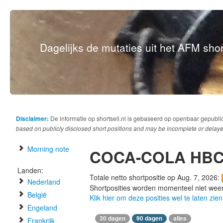
Dagelijks de mutaties uit het AFM short
Disclaimer:
De informatie op shortsell.nl is gebaseerd op openbaar gepubli
based on publicly disclosed short positions and may be incomplete or delaye
Morning note
COCA-COLA HB
Landen:
Totale netto shortpositie op Aug. 7, 2026:
Nederland
Shortposities worden momenteel niet wee
België
Klik hier om deze posities wel te laten zien
Engeland
30 dagen
90 dagen
alles
Frankrijk