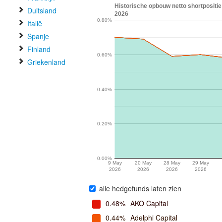
Historische opbouw netto shortposit
Duitsland
2026
0.80%
Italië
Spanje
Finland
0.60%
Griekenland
0.40%
0.20%
0.00%
9 May
20 May
28 May
29 May
2026
2026
2026
2026
alle hedgefunds laten zien
0.48%
AKO Capital
0.44%
Adelphi Capital