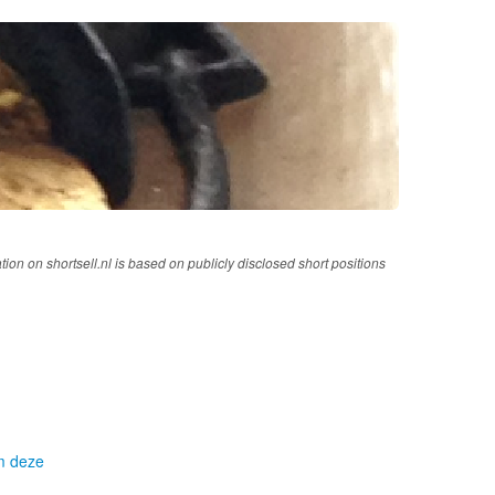
tion on shortsell.nl is based on publicly disclosed short positions
om deze