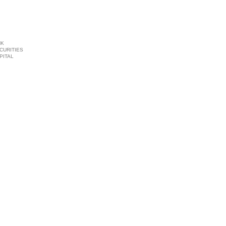
NK
CURITIES
PITAL