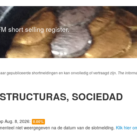
M short selling register.
baar gepubliceerde shortmeldingen en kan onvolledig of vertraagd zijn.
The informa
STRUCTURAS, SOCIEDAD
 op Aug. 8, 2026:
0.00%
menteel niet weergegeven na de datum van de slotmelding.
Klik hier 