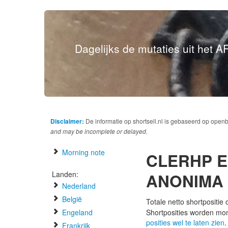
Dagelijks de mutaties uit het AF
Disclaimer:
De informatie op shortsell.nl is gebaseerd op open
and may be incomplete or delayed.
Morning note
CLERHP E
Landen:
ANONIMA
Nederland
België
Totale netto shortpositie
Engeland
Shortposities worden mo
posities wel te laten zien
.
Frankrijk