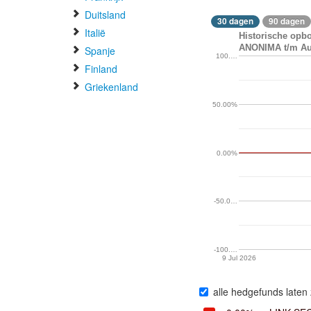
Duitsland
30 dagen
90 dagen
Italië
Historische op
ANONIMA t/m Aug
Spanje
100.…
Finland
Griekenland
50.00%
0.00%
-50.0…
-100.…
9 Jul 2026
alle hedgefunds laten 