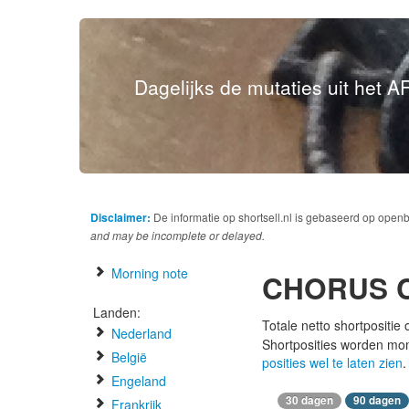
Dagelijks de mutaties uit het AF
Disclaimer:
De informatie op shortsell.nl is gebaseerd op open
and may be incomplete or delayed.
Morning note
CHORUS C
Landen:
Totale netto shortpositie
Nederland
Shortposities worden mo
België
posities wel te laten zien
.
Engeland
30 dagen
90 dagen
Frankrijk