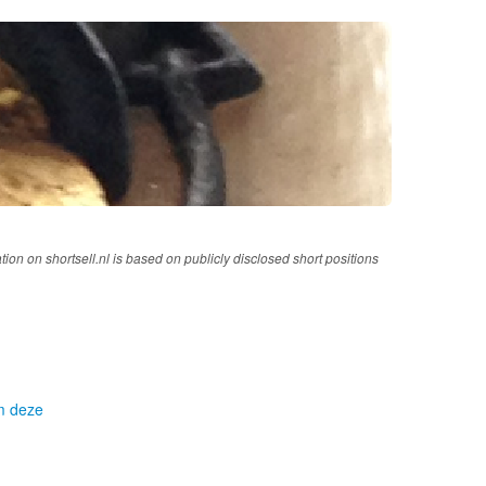
tion on shortsell.nl is based on publicly disclosed short positions
om deze