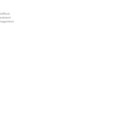
ackRock
vestment
nagement