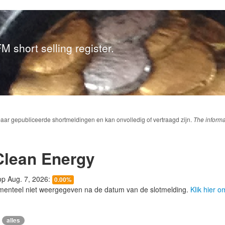
M short selling register.
baar gepubliceerde shortmeldingen en kan onvolledig of vertraagd zijn.
The informa
lean Energy
 op Aug. 7, 2026:
0.00%
menteel niet weergegeven na de datum van de slotmelding.
Klik hier 
alles