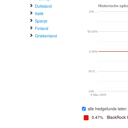
Duitsland
Historische opb
100.…
Italië
Spanje
Finland
50.00%
Griekenland
0.00%
-50.0…
-100.…
9 May 2026
alle hedgefunds laten 
0.47%
BlackRock 