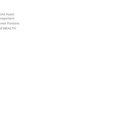
ford Asset
nagement
rise Partners
M WEALTH