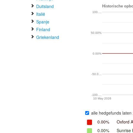
Duitsland
Historische opb
100.…
Italië
Spanje
Finland
50.00%
Griekenland
0.00%
-50.0…
-100.…
10 May 2026
alle hedgefunds laten 
0.00%
Oxford 
0.00%
Sunrise 