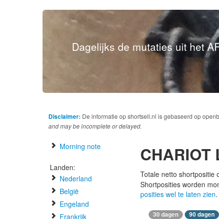
Dagelijks de mutaties uit het AF
Disclaimer:
De informatie op shortsell.nl is gebaseerd op open
and may be incomplete or delayed.
Morning note
CHARIOT 
Landen:
Totale netto shortpositie
Nederland
Shortposities worden mo
België
posities wel te laten zien
.
Engeland
30 dagen
90 dagen
Frankrijk