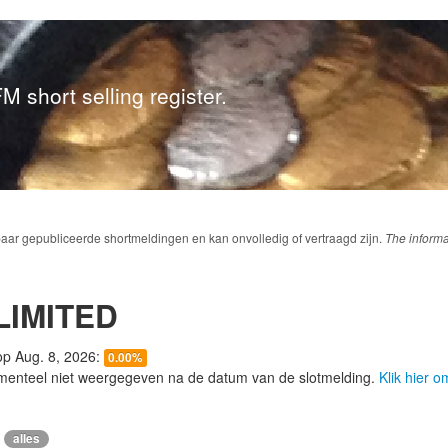
M short selling register.
baar gepubliceerde shortmeldingen en kan onvolledig of vertraagd zijn.
The informa
LIMITED
 op Aug. 8, 2026:
0.00%
menteel niet weergegeven na de datum van de slotmelding.
Klik hier 
alles