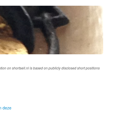
tion on shortsell.nl is based on publicly disclosed short positions
om deze