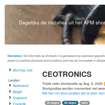
Dagelijks de mutaties uit het AFM short
Disclaimer:
De informatie op shortsell.nl is gebaseerd op openbaar gepubli
based on publicly disclosed short positions and may be incomplete or delaye
Morning note
CEOTRONICS
Landen:
Totale netto shortpositie op Aug. 8, 2026:
Nederland
Shortposities worden momenteel niet wee
België
Klik hier om deze posities wel te laten zien
Engeland
30 dagen
90 dagen
alles
Frankrijk