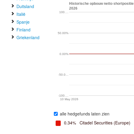
Historische opbouw netto shortpositi
Duitsland
2026
100.…
Italië
Spanje
Finland
50.00%
Griekenland
0.00%
-50.0…
-100.…
10 May 2026
alle hedgefunds laten zien
0.34%
Citadel Securities (Europe)