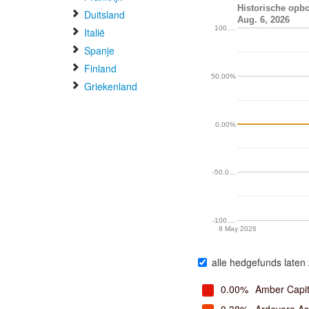
Historische opbo
Duitsland
Aug. 6, 2026
100.…
Italië
Spanje
Finland
50.00%
Griekenland
0.00%
-50.0…
-100.…
8 May 2026
alle hedgefunds laten 
0.00%
Amber Capit