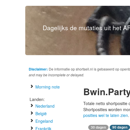
Dagelijks de mutaties uit het AF
Disclaimer:
De informatie op shortsell.nl is gebaseerd op open
and may be incomplete or delayed.
Morning note
Bwin.Party
Landen:
Totale netto shortpositie
Nederland
Shortposities worden mo
België
posities wel te laten zien
.
Engeland
30 dagen
90 dagen
Frankrijk