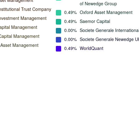
sset Management
of Newedge Group
nstitutional Trust Company
0.49%
Oxford Asset Management
Investment Management
0.49%
Saemor Capital
apital Management
0.00%
Societe Generale Internationa
Capital Management
0.00%
Societe Generale Newedge U
n Asset Management
0.49%
WorldQuant