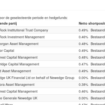
voor de geselecteerde periode en hedgefunds:
nde partij
Netto shortposit
Rock Institutional Trust Company
0.49%
Bestaande
Rock Investment Management
0.46%
Bestaande
Morgan Asset Management
0.48%
Bestaande
r Capital
0.49%
Bestaande
rest Capital Management
0.48%
Bestaande
ridge Capital Management
0.47%
Bestaande
d Asset Management
0.49%
Bestaande
ge UK Financial Ltd on behalf of Newedge Group
0.00%
Bestaande
ora Asset Management
0.38%
Bestaande
rest Capital Management
0.46%
Bestaande
te Generale Newedge UK
0.00%
Bestaande
all Wace
0.47%
Bestaande