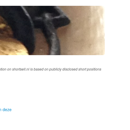
tion on shortsell.nl is based on publicly disclosed short positions
om deze