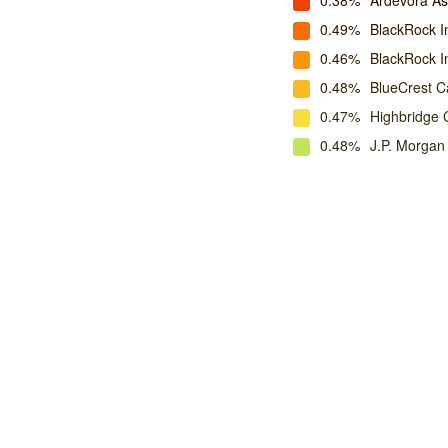
0.38%
Ardevora A
0.49%
BlackRock I
0.46%
BlackRock 
0.48%
BlueCrest C
0.47%
Highbridge 
0.48%
J.P. Morga