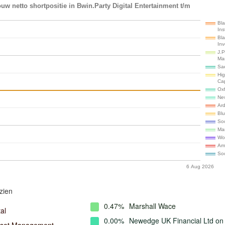
uw netto shortpositie in Bwin.Party Digital Entertainment t/m
Bl
Ins
Bl
In
J.P
Ma
Sa
Hi
Ca
Ox
Ne
Ar
Bl
So
Ma
Wo
Am
So
6 Aug 2026
zien
0.47%
Marshall Wace
al
0.00%
Newedge UK Financial Ltd on 