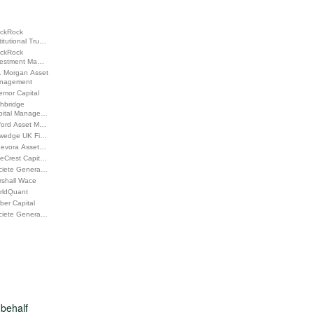
ackRock
titutional Tru…
ackRock
vestment Ma…
. Morgan Asset
nagement
emor Capital
ghbridge
pital Manage…
ford Asset M…
wedge UK Fi…
devora Asset…
ueCrest Capit…
ciete Genera…
rshall Wace
rldQuant
ber Capital
ciete Genera…
behalf