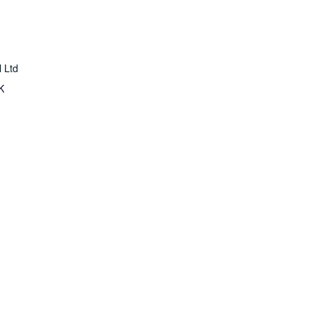
l Ltd
K