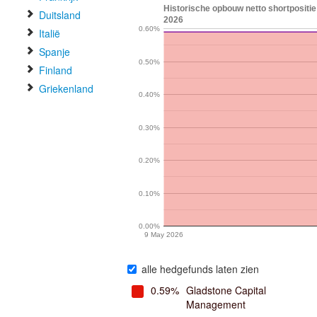
Historische opbouw netto shortpositie 
Duitsland
2026
0.60%
Italië
Spanje
0.50%
Finland
Griekenland
0.40%
0.30%
0.20%
0.10%
0.00%
9 May 2026
alle hedgefunds laten zien
0.59%
Gladstone Capital
Management