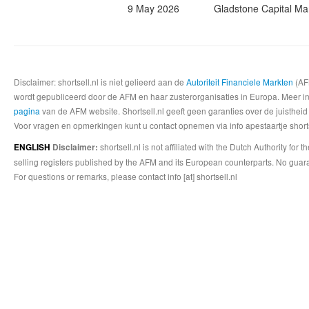
9 May 2026
Gladstone Capital M
Disclaimer: shortsell.nl is niet gelieerd aan de
Autoriteit Financiele Markten
(AFM
wordt gepubliceerd door de AFM en haar zusterorganisaties in Europa. Meer info
pagina
van de AFM website. Shortsell.nl geeft geen garanties over de juistheid
Voor vragen en opmerkingen kunt u contact opnemen via info apestaartje shorts
shortsell.nl is not affiliated with the Dutch Authority fo
ENGLISH
Disclaimer:
selling registers published by the AFM and its European counterparts. No guara
For questions or remarks, please contact info [at] shortsell.nl