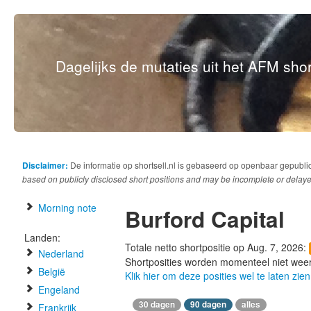
Dagelijks de mutaties uit het AFM short
Disclaimer:
De informatie op shortsell.nl is gebaseerd op openbaar gepubli
based on publicly disclosed short positions and may be incomplete or delaye
Morning note
Burford Capital
Landen:
Totale netto shortpositie op Aug. 7, 2026:
Nederland
Shortposities worden momenteel niet wee
België
Klik hier om deze posities wel te laten zien
Engeland
30 dagen
90 dagen
alles
Frankrijk