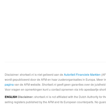
Disclaimer: shortsell.nl is niet gelieerd aan de
Autoriteit Financiele Markten
(AFM
wordt gepubliceerd door de AFM en haar zusterorganisaties in Europa. Meer info
pagina
van de AFM website. Shortsell.nl geeft geen garanties over de juistheid
Voor vragen en opmerkingen kunt u contact opnemen via info apestaartje shorts
shortsell.nl is not affiliated with the Dutch Authority fo
ENGLISH
Disclaimer:
selling registers published by the AFM and its European counterparts. No guara