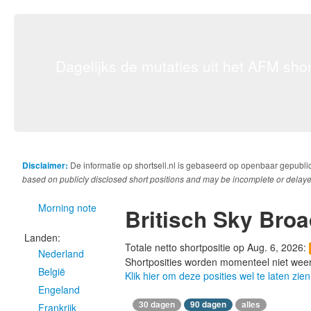
Dagelijks de mutaties uit het AFM short
Disclaimer:
De informatie op shortsell.nl is gebaseerd op openbaar gepubli
based on publicly disclosed short positions and may be incomplete or delaye
Morning note
Britisch Sky Bro
Landen:
Totale netto shortpositie op Aug. 6, 2026:
Nederland
Shortposities worden momenteel niet wee
België
Klik hier om deze posities wel te laten zien
Engeland
30 dagen
90 dagen
alles
Frankrijk