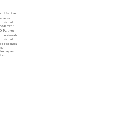
adel Advisors
lennium
ernational
nagement
G Partners
 Investments
ernational
be Research
mp;
chnologies
ited