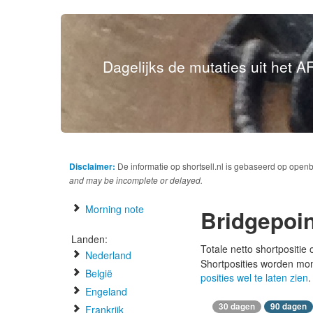
Dagelijks de mutaties uit het AF
Disclaimer:
De informatie op shortsell.nl is gebaseerd op open
and may be incomplete or delayed.
Morning note
Bridgepoi
Landen:
Totale netto shortpositie
Nederland
Shortposities worden mo
België
posities wel te laten zien
.
Engeland
30 dagen
90 dagen
Frankrijk