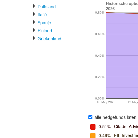
Historische opbo
Duitsland
2026
0.80%
Italië
Spanje
Finland
0.60%
Griekenland
0.40%
0.20%
0.00%
10 May 2026
12 May
alle hedgefunds laten 
0.51%
Citadel Advi
0.49%
FIL Investme