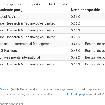
voor de geselecteerde periode en hedgefunds:
udende partij
Netto shortpositie
tadel Advisors
0.51%
be Research & Technologies Limited
0.03%
be Research & Technologies Limited
0.80%
be Research & Technologies Limited
0.79%
llennium International Management
0.41%
Bestaande po
G Partners
0.46%
Bestaande po
L Investments International
0.49%
Bestaande po
be Research & Technologies Limited
0.80%
Bestaande po
e Markten
(AFM). De informatie op deze website is gebaseerd op het "Register shor
een link naar het register zelf is beschikbaar op de
betreffende pagina
van de AFM we
artje shortsell.nl