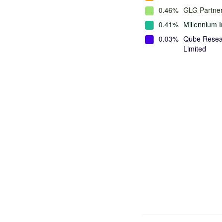
0.46%
GLG Partne
0.41%
Millennium 
0.03%
Qube Resea
Limited