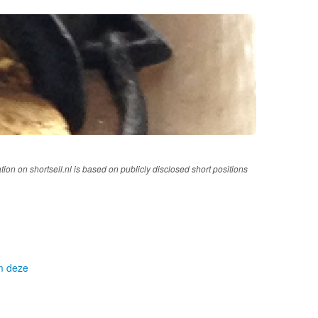
tion on shortsell.nl is based on publicly disclosed short positions
om deze