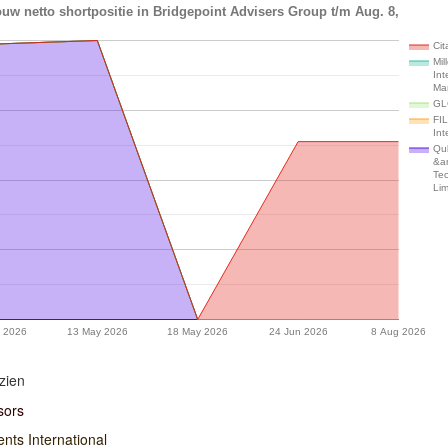
uw netto shortpositie in Bridgepoint Advisers Group t/m Aug. 8,
Cit
Mil
Int
Ma
GL
FIL
Int
Qu
&a
Te
Lim
 2026
13 May 2026
18 May 2026
24 Jun 2026
8 Aug 2026
zien
sors
nts International