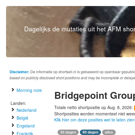
Dagelijks de mutaties uit het AFM short
Disclaimer:
De informatie op shortsell.nl is gebaseerd op openbaar gepubli
based on publicly disclosed short positions and may be incomplete or delaye
Morning note
Bridgepoint Grou
Landen:
Totale netto shortpositie op Aug. 8, 2026:
Nederland
Shortposities worden momenteel niet wee
België
Klik hier om deze posities wel te laten zien
Engeland
30 dagen
90 dagen
alles
Frankrijk