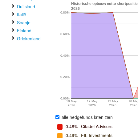
Historische opbouw netto shortpositie
Duitsland
2026
0.80%
Italië
Spanje
Finland
0.60%
Griekenland
0.40%
0.20%
0.00%
10 May
12 May
13 May
18 Ma
2026
2026
2026
2026
alle hedgefunds laten zien
0.48%
Citadel Advisors
0.49%
FIL Investments