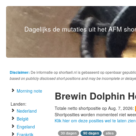
Dagelijks de mutaties uit het AFM short
Disclaimer:
De informatie op shortsell.nl is gebaseerd op openbaar gepubli
based on publicly disclosed short positions and may be incomplete or delaye
Morning note
Brewin Dolphin H
Landen:
Totale netto shortpositie op Aug. 7, 2026:
Nederland
Shortposities worden momenteel niet wee
België
Klik hier om deze posities wel te laten zien
Engeland
30 dagen
90 dagen
alles
Frankrijk