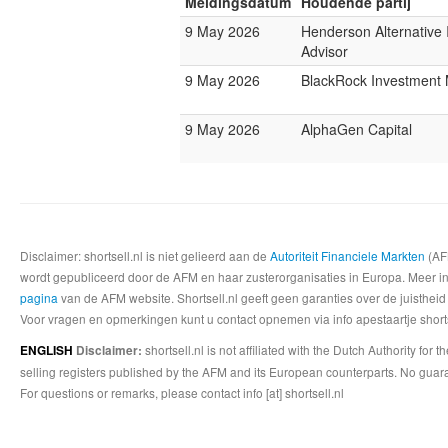
Meldingsdatum
Houdende partij
9 May 2026
Henderson Alternative
Advisor
9 May 2026
BlackRock Investmen
9 May 2026
AlphaGen Capital
Disclaimer: shortsell.nl is niet gelieerd aan de
Autoriteit Financiele Markten
(AFM
wordt gepubliceerd door de AFM en haar zusterorganisaties in Europa. Meer info
pagina
van de AFM website. Shortsell.nl geeft geen garanties over de juistheid
Voor vragen en opmerkingen kunt u contact opnemen via info apestaartje shorts
shortsell.nl is not affiliated with the Dutch Authority fo
ENGLISH
Disclaimer:
selling registers published by the AFM and its European counterparts. No guara
For questions or remarks, please contact info [at] shortsell.nl