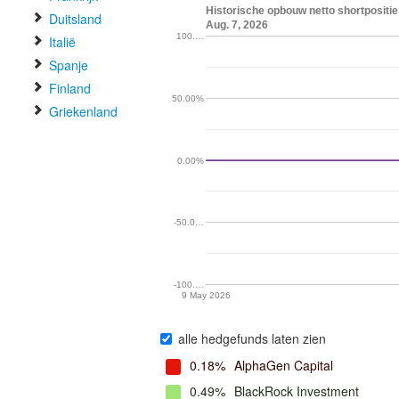
Historische opbouw netto shortpositie
Duitsland
Aug. 7, 2026
100.…
Italië
Spanje
Finland
50.00%
Griekenland
0.00%
-50.0…
-100.…
9 May 2026
alle hedgefunds laten zien
0.18%
AlphaGen Capital
0.49%
BlackRock Investment