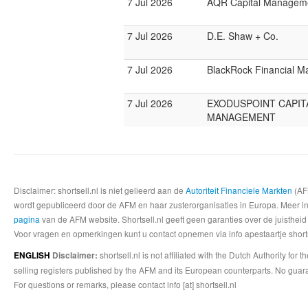
7 Jul 2026
AQR Capital Managem
7 Jul 2026
D.E. Shaw + Co.
7 Jul 2026
BlackRock Financial 
7 Jul 2026
EXODUSPOINT CAPIT
MANAGEMENT
Disclaimer: shortsell.nl is niet gelieerd aan de
Autoriteit Financiele Markten
(AFM
wordt gepubliceerd door de AFM en haar zusterorganisaties in Europa. Meer info
pagina
van de AFM website. Shortsell.nl geeft geen garanties over de juistheid
Voor vragen en opmerkingen kunt u contact opnemen via info apestaartje shorts
shortsell.nl is not affiliated with the Dutch Authority fo
ENGLISH
Disclaimer:
selling registers published by the AFM and its European counterparts. No guara
For questions or remarks, please contact info [at] shortsell.nl