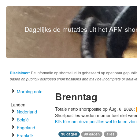
Dagelijks de mutaties uit het AFM short
Disclaimer:
De informatie op shortsell.nl is gebaseerd op openbaar gepubli
based on publicly disclosed short positions and may be incomplete or delaye
Morning note
Brenntag
Landen:
Totale netto shortpositie op Aug. 6, 2026:
Nederland
Shortposities worden momenteel niet wee
België
Klik hier om deze posities wel te laten zien
Engeland
30 dagen
90 dagen
alles
Frankrijk