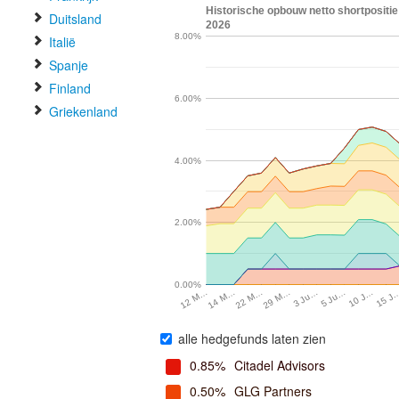
Historische opbouw netto shortpositie
Duitsland
2026
8.00%
Italië
Spanje
Finland
6.00%
Griekenland
4.00%
2.00%
0.00%
15 J
10 J…
5 Ju…
3 Ju…
29 M…
22 M…
14 M…
12 M…
alle hedgefunds laten zien
0.85%
Citadel Advisors
0.50%
GLG Partners