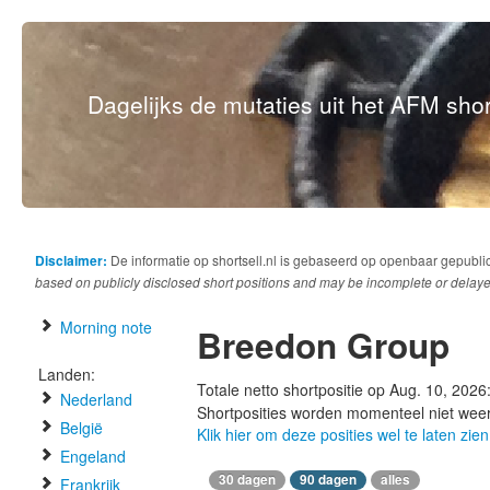
Dagelijks de mutaties uit het AFM short
Disclaimer:
De informatie op shortsell.nl is gebaseerd op openbaar gepubli
based on publicly disclosed short positions and may be incomplete or delaye
Morning note
Breedon Group
Landen:
Totale netto shortpositie op Aug. 10, 2026
Nederland
Shortposities worden momenteel niet wee
België
Klik hier om deze posities wel te laten zien
Engeland
30 dagen
90 dagen
alles
Frankrijk