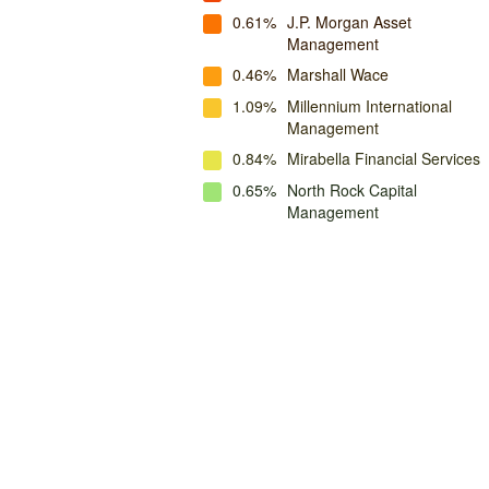
0.61%
J.P. Morgan Asset
Management
0.46%
Marshall Wace
1.09%
Millennium International
Management
0.84%
Mirabella Financial Services
0.65%
North Rock Capital
Management