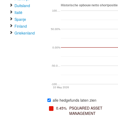
Duitsland
Historische opbouw netto shortpositie 
100.…
Italië
Spanje
Finland
50.00%
Griekenland
0.00%
-50.0…
-100.…
10 May 2026
alle hedgefunds laten zien
0.45%
PSQUARED ASSET
MANAGEMENT