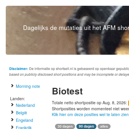
Dagelijks de mutaties uit het AFM short
Disclaimer:
De informatie op shortsell.nl is gebaseerd op openbaar gepubli
based on publicly disclosed short positions and may be incomplete or delaye
Morning note
Biotest
Landen:
Totale netto shortpositie op Aug. 8, 2026:
Nederland
Shortposities worden momenteel niet wee
België
Klik hier om deze posities wel te laten zien
Engeland
30 dagen
90 dagen
alles
Frankrijk