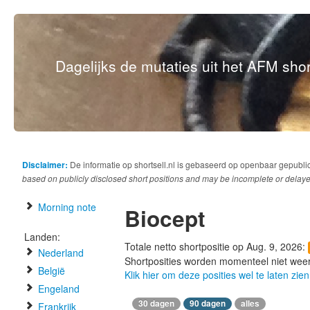
Dagelijks de mutaties uit het AFM short
Disclaimer:
De informatie op shortsell.nl is gebaseerd op openbaar gepubli
based on publicly disclosed short positions and may be incomplete or delaye
Morning note
Biocept
Landen:
Totale netto shortpositie op Aug. 9, 2026:
Nederland
Shortposities worden momenteel niet wee
België
Klik hier om deze posities wel te laten zien
Engeland
30 dagen
90 dagen
alles
Frankrijk