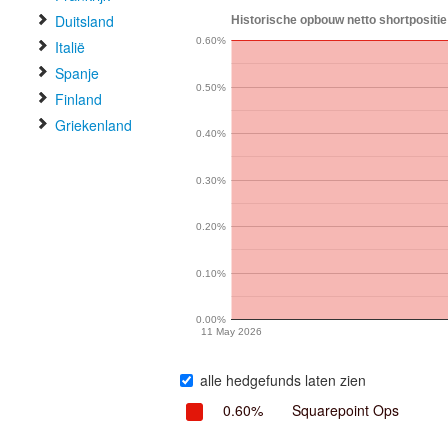
Duitsland
Historische opbouw netto shortpositie 
0.60%
Italië
Spanje
0.50%
Finland
Griekenland
0.40%
0.30%
0.20%
0.10%
0.00%
11 May 2026
alle hedgefunds laten zien
0.60%
Squarepoint Ops