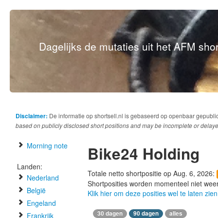
Dagelijks de mutaties uit het AFM short
Disclaimer:
De informatie op shortsell.nl is gebaseerd op openbaar gepubli
based on publicly disclosed short positions and may be incomplete or delaye
Morning note
Bike24 Holding
Landen:
Totale netto shortpositie op Aug. 6, 2026:
Nederland
Shortposities worden momenteel niet wee
België
Klik hier om deze posities wel te laten zien
Engeland
30 dagen
90 dagen
alles
Frankrijk