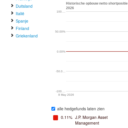
Historische opbouw netto shortpositie 
Duitsland
2026
100.…
Italië
Spanje
Finland
50.00%
Griekenland
0.00%
-50.0…
-100.…
8 May 2026
alle hedgefunds laten zien
0.11%
J.P. Morgan Asset
Management