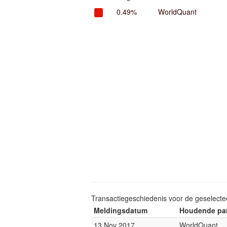
0.49%
WorldQuant
Transactiegeschiedenis voor de geselect
Meldingsdatum
Houdende par
13 Nov 2017
WorldQuant