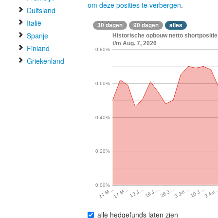
om deze posities te verbergen
.
Duitsland
Italië
30 dagen
90 dagen
alles
Spanje
Historische opbouw netto shortpositi
t/m Aug. 7, 2026
Finland
0.80%
Griekenland
0.60%
0.40%
0.20%
0.00%
2 Au
10 J…
3 Jul…
26 J…
16 J…
12 J…
17 M…
24 M…
alle hedgefunds laten zien