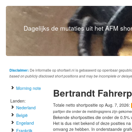
Dagelijks de mutaties uit het AFM short
Disclaimer:
De informatie op shortsell.nl is gebaseerd op openbaar gepubli
based on publicly disclosed short positions and may be incomplete or delaye
Morning note
Bertrandt Fahrer
Landen:
Totale netto shortpositie op Aug. 7, 2026:
Nederland
partijen die onder de meldingsgrens zijn gekome
België
Bekende shortposities die onder de 0.5% 
Engeland
Het is dus niet bekend of deze posities n
omvang ze hebben. In onderstaande graf
Frankrijk