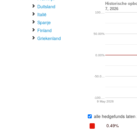
Historische opbo
Duitsland
7, 2026
100.…
Italië
Spanje
Finland
50.00%
Griekenland
0.00%
-50.0…
-100.…
9 May 2026
alle hedgefunds laten 
0.49%