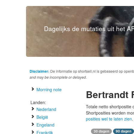
Dagelijks de mutaties uit het AF
Disclaimer:
De informatie op shortsell.nl is gebaseerd op open
and may be incomplete or delayed.
Morning note
Bertrandt
Landen:
Totale netto shortpositie
Nederland
Shortposities worden mo
België
posities wel te laten zien
.
Engeland
30 dagen
90 dagen
Frankrijk