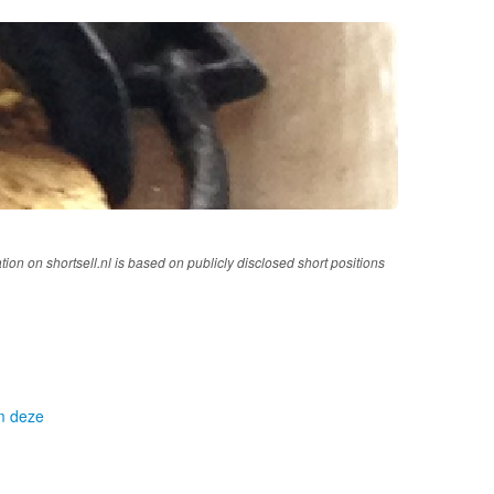
tion on shortsell.nl is based on publicly disclosed short positions
om deze