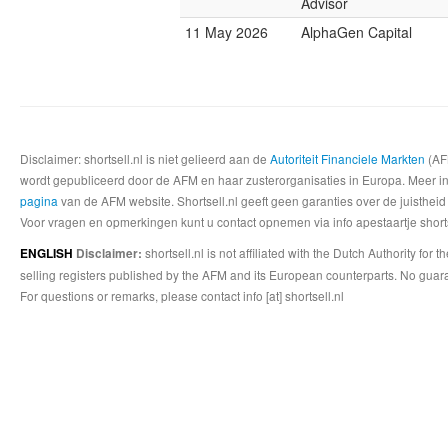
Advisor
11 May 2026
AlphaGen Capital
Disclaimer: shortsell.nl is niet gelieerd aan de
Autoriteit Financiele Markten
(AFM
wordt gepubliceerd door de AFM en haar zusterorganisaties in Europa. Meer info
pagina
van de AFM website. Shortsell.nl geeft geen garanties over de juistheid
Voor vragen en opmerkingen kunt u contact opnemen via info apestaartje shorts
shortsell.nl is not affiliated with the Dutch Authority fo
ENGLISH
Disclaimer:
selling registers published by the AFM and its European counterparts. No guara
For questions or remarks, please contact info [at] shortsell.nl