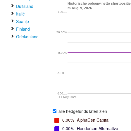
Historische opbouw netto shortpositie
Duitsland
m Aug. 9, 2026
100.…
Italië
Spanje
Finland
50.00%
Griekenland
0.00%
-50.0…
-100.…
11 May 2026
alle hedgefunds laten zien
0.00%
AlphaGen Capital
0.00%
Henderson Alternative