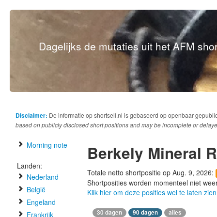
Dagelijks de mutaties uit het AFM short
Disclaimer:
De informatie op shortsell.nl is gebaseerd op openbaar gepubli
based on publicly disclosed short positions and may be incomplete or delaye
Morning note
Berkely Mineral 
Landen:
Totale netto shortpositie op Aug. 9, 2026:
Nederland
Shortposities worden momenteel niet wee
België
Klik hier om deze posities wel te laten zien
Engeland
30 dagen
90 dagen
alles
Frankrijk