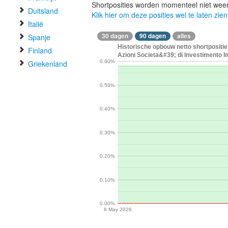
Shortposities worden momenteel niet wee
Duitsland
Klik hier om deze posities wel te laten zien
Italië
30 dagen
90 dagen
alles
Spanje
Historische opbouw netto shortpositie 
Finland
Azioni Societa&#39; di Investimento 
Griekenland
0.60%
0.50%
0.40%
0.30%
0.20%
0.10%
0.00%
8 May 2026