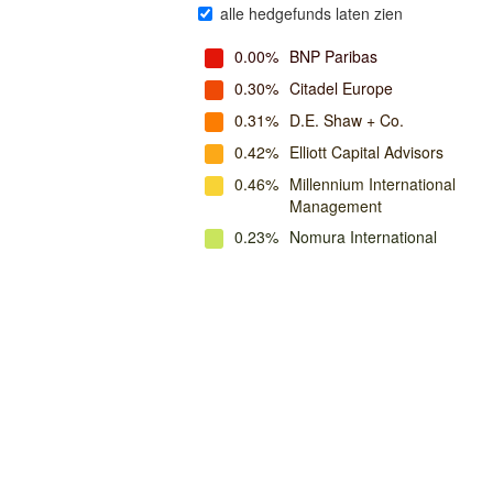
alle hedgefunds laten zien
0.00%
BNP Paribas
0.30%
Citadel Europe
0.31%
D.E. Shaw + Co.
0.42%
Elliott Capital Advisors
0.46%
Millennium International
Management
0.23%
Nomura International