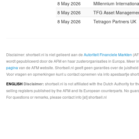
8 May 2026
Millennium Internatio
8 May 2026
TFG Asset Manageme
8 May 2026
Tetragon Partners UK
Disclaimer: shortsell.nl is niet gelieerd aan de
Autoriteit Financiele Markten
(AFM
wordt gepubliceerd door de AFM en haar zusterorganisaties in Europa. Meer info
pagina
van de AFM website. Shortsell.nl geeft geen garanties over de juistheid
Voor vragen en opmerkingen kunt u contact opnemen via info apestaartje shorts
shortsell.nl is not affiliated with the Dutch Authority fo
ENGLISH
Disclaimer:
selling registers published by the AFM and its European counterparts. No guara
For questions or remarks, please contact info [at] shortsell.nl