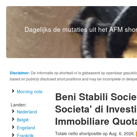
Dagelijks de mutaties uit het AFM short
Disclaimer:
De informatie op shortsell.nl is gebaseerd op openbaar gepubli
based on publicly disclosed short positions and may be incomplete or delaye
Morning note
Beni Stabili Socie
Landen:
Societa' di Inves
Nederland
Immobiliare Quot
België
Engeland
Totale netto shortpositie op Aug. 6, 2026:
Frankrijk