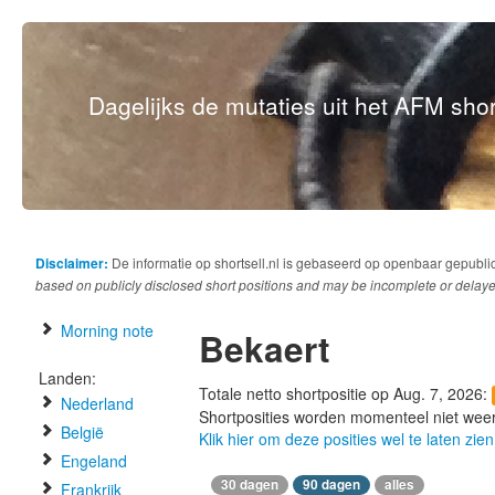
Dagelijks de mutaties uit het AFM short
Disclaimer:
De informatie op shortsell.nl is gebaseerd op openbaar gepubli
based on publicly disclosed short positions and may be incomplete or delaye
Morning note
Bekaert
Landen:
Totale netto shortpositie op Aug. 7, 2026:
Nederland
Shortposities worden momenteel niet wee
België
Klik hier om deze posities wel te laten zien
Engeland
30 dagen
90 dagen
alles
Frankrijk