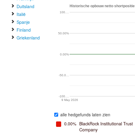
Duitsland
Historische opbouw netto shortpositie
100.…
Italië
Spanje
Finland
50.00%
Griekenland
0.00%
-50.0…
-100.…
9 May 2026
alle hedgefunds laten zien
0.00%
BlackRock Institutional Trust
Company