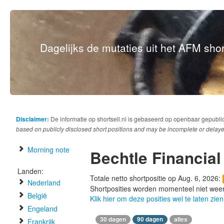
Dagelijks de mutaties uit het AFM short
Disclaimer:
De informatie op shortsell.nl is gebaseerd op openbaar gepubli
based on publicly disclosed short positions and may be incomplete or delaye
Morning note
Bechtle Financial
Landen:
Totale netto shortpositie op Aug. 6, 2026:
Nederland
Shortposities worden momenteel niet wee
België
Klik hier om deze posities wel te laten zien
Engeland
30 dagen
90 dagen
alles
Frankrijk