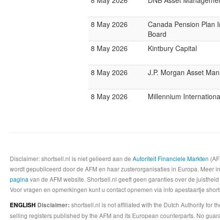
8 May 2026
DNB Asset Manageme
8 May 2026
Canada Pension Plan 
Board
8 May 2026
Kintbury Capital
8 May 2026
J.P. Morgan Asset Ma
8 May 2026
Millennium Internatio
Disclaimer: shortsell.nl is niet gelieerd aan de
Autoriteit Financiele Markten
(AFM
wordt gepubliceerd door de AFM en haar zusterorganisaties in Europa. Meer info
pagina
van de AFM website. Shortsell.nl geeft geen garanties over de juistheid
Voor vragen en opmerkingen kunt u contact opnemen via info apestaartje shorts
shortsell.nl is not affiliated with the Dutch Authority fo
ENGLISH
Disclaimer:
selling registers published by the AFM and its European counterparts. No guara