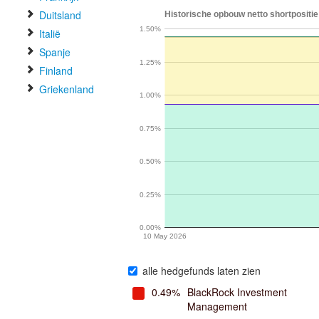
Duitsland
Historische opbouw netto shortpositie
1.50%
Italië
Spanje
1.25%
Finland
Griekenland
1.00%
0.75%
0.50%
0.25%
0.00%
10 May 2026
alle hedgefunds laten zien
0.49%
BlackRock Investment
Management