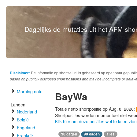
Dagelijks de mutaties uit het AFM short
Disclaimer:
De informatie op shortsell.nl is gebaseerd op openbaar gepubli
based on publicly disclosed short positions and may be incomplete or delaye
Morning note
BayWa
Landen:
Totale netto shortpositie op Aug. 8, 2026:
Nederland
Shortposities worden momenteel niet wee
België
Klik hier om deze posities wel te laten zien
Engeland
30 dagen
90 dagen
alles
Frankrijk