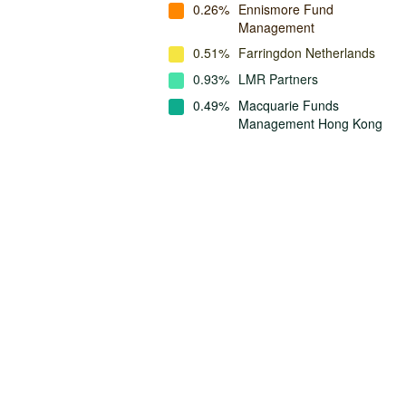
0.26%
Ennismore Fund
Management
0.51%
Farringdon Netherlands
0.93%
LMR Partners
0.49%
Macquarie Funds
Management Hong Kong