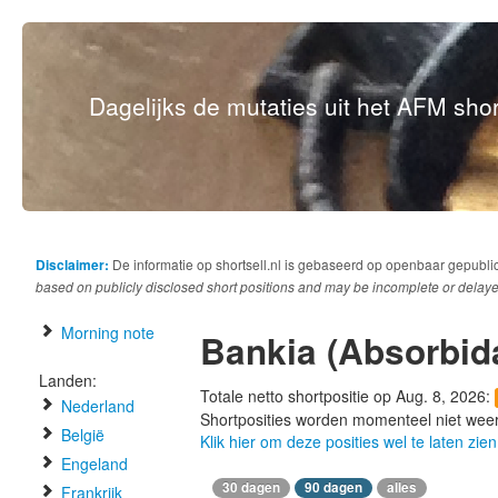
Dagelijks de mutaties uit het AFM short
Disclaimer:
De informatie op shortsell.nl is gebaseerd op openbaar gepubli
based on publicly disclosed short positions and may be incomplete or delaye
Morning note
Bankia (Absorbid
Landen:
Totale netto shortpositie op Aug. 8, 2026:
Nederland
Shortposities worden momenteel niet wee
België
Klik hier om deze posities wel te laten zien
Engeland
30 dagen
90 dagen
alles
Frankrijk