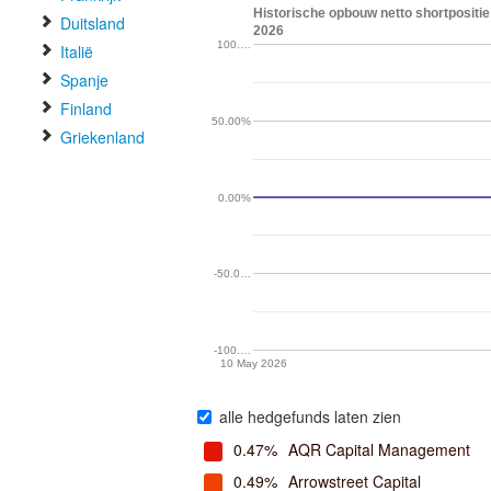
Historische opbouw netto shortpositie
Duitsland
2026
100.…
Italië
Spanje
Finland
50.00%
Griekenland
0.00%
-50.0…
-100.…
10 May 2026
alle hedgefunds laten zien
0.47%
AQR Capital Management
0.49%
Arrowstreet Capital