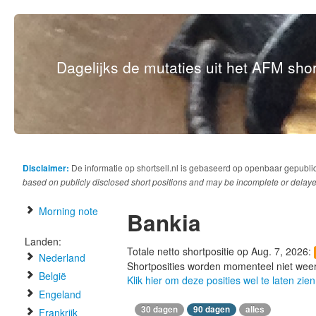
Dagelijks de mutaties uit het AFM short
Disclaimer:
De informatie op shortsell.nl is gebaseerd op openbaar gepubli
based on publicly disclosed short positions and may be incomplete or delaye
Morning note
Bankia
Landen:
Totale netto shortpositie op Aug. 7, 2026:
Nederland
Shortposities worden momenteel niet wee
België
Klik hier om deze posities wel te laten zien
Engeland
30 dagen
90 dagen
alles
Frankrijk