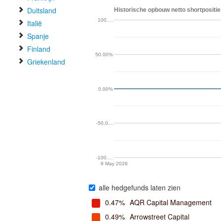
Duitsland
Historische opbouw netto shortpositie
100.…
Italië
Spanje
Finland
50.00%
Griekenland
0.00%
-50.0…
-100.…
9 May 2026
alle hedgefunds laten zien
0.47%
AQR Capital Management
0.49%
Arrowstreet Capital