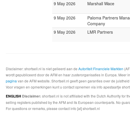
9 May 2026
Marshall Wace
9 May 2026
Paloma Partners Man
Company
9 May 2026
LMR Partners
Disclaimer: shortsell.nl is niet gelieerd aan de
Autoriteit Financiele Markten
(AFM
wordt gepubliceerd door de AFM en haar zusterorganisaties in Europa. Meer info
pagina
van de AFM website. Shortsell.nl geeft geen garanties over de juistheid
Voor vragen en opmerkingen kunt u contact opnemen via info apestaartje shorts
shortsell.nl is not affiliated with the Dutch Authority fo
ENGLISH
Disclaimer:
selling registers published by the AFM and its European counterparts. No guara
For questions or remarks, please contact info [at] shortsell.nl