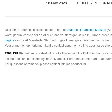
10 May 2026
FIDELITY INTERNAT
Disclaimer: shortsell.nl is niet gelieerd aan de
Autoriteit Financiele Markten
(AFM
wordt gepubliceerd door de AFM en haar zusterorganisaties in Europa. Meer info
pagina
van de AFM website. Shortsell.nl geeft geen garanties over de juistheid
Voor vragen en opmerkingen kunt u contact opnemen via info apestaartje shorts
shortsell.nl is not affiliated with the Dutch Authority fo
ENGLISH
Disclaimer:
selling registers published by the AFM and its European counterparts. No guara
For questions or remarks, please contact info [at] shortsell.nl