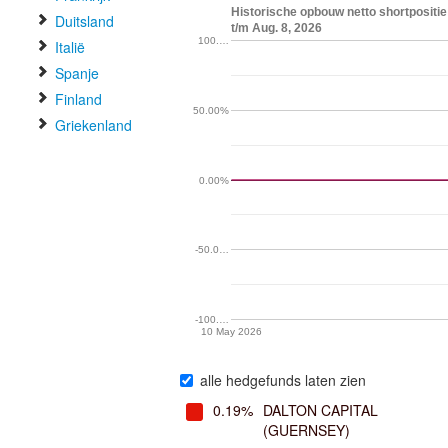
Historische opbouw netto shortpositie
Duitsland
t/m Aug. 8, 2026
100.…
Italië
Spanje
Finland
50.00%
Griekenland
0.00%
-50.0…
-100.…
10 May 2026
alle hedgefunds laten zien
0.19%
DALTON CAPITAL
(GUERNSEY)