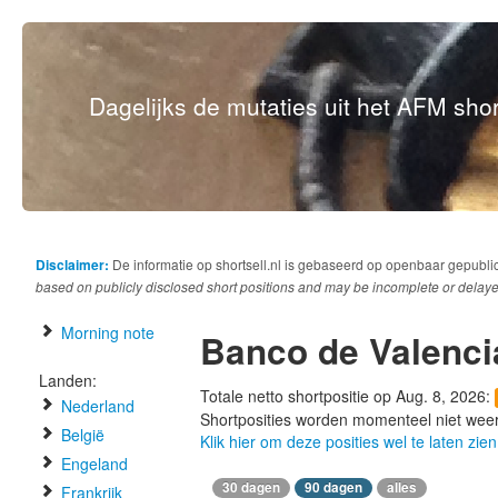
Dagelijks de mutaties uit het AFM short
Disclaimer:
De informatie op shortsell.nl is gebaseerd op openbaar gepubli
based on publicly disclosed short positions and may be incomplete or delaye
Morning note
Banco de Valenci
Landen:
Totale netto shortpositie op Aug. 8, 2026:
Nederland
Shortposities worden momenteel niet wee
België
Klik hier om deze posities wel te laten zien
Engeland
30 dagen
90 dagen
alles
Frankrijk