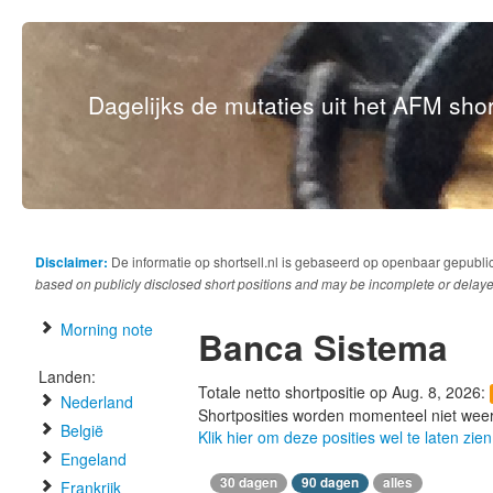
Dagelijks de mutaties uit het AFM short
Disclaimer:
De informatie op shortsell.nl is gebaseerd op openbaar gepubli
based on publicly disclosed short positions and may be incomplete or delaye
Morning note
Banca Sistema
Landen:
Totale netto shortpositie op Aug. 8, 2026:
Nederland
Shortposities worden momenteel niet wee
België
Klik hier om deze posities wel te laten zien
Engeland
30 dagen
90 dagen
alles
Frankrijk