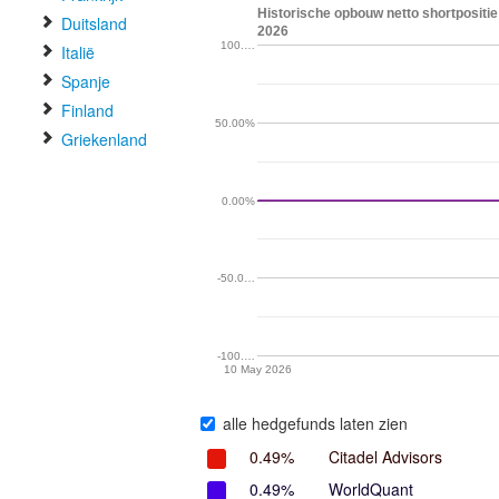
Historische opbouw netto shortpositie
Duitsland
2026
100.…
Italië
Spanje
Finland
50.00%
Griekenland
0.00%
-50.0…
-100.…
10 May 2026
alle hedgefunds laten zien
0.49%
Citadel Advisors
0.49%
WorldQuant