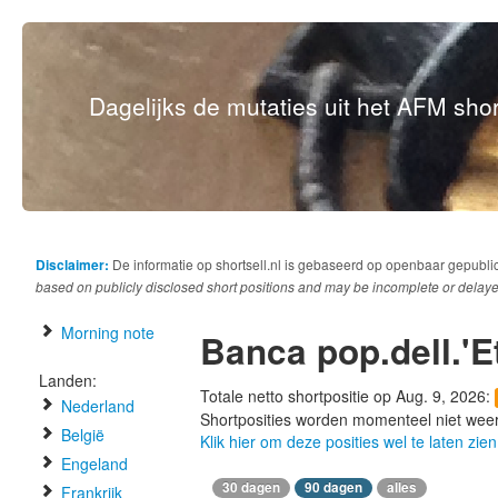
Dagelijks de mutaties uit het AFM short
Disclaimer:
De informatie op shortsell.nl is gebaseerd op openbaar gepubli
based on publicly disclosed short positions and may be incomplete or delaye
Morning note
Banca pop.dell.'Et
Landen:
Totale netto shortpositie op Aug. 9, 2026:
Nederland
Shortposities worden momenteel niet wee
België
Klik hier om deze posities wel te laten zien
Engeland
30 dagen
90 dagen
alles
Frankrijk