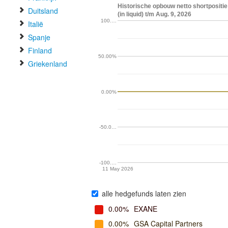
Historische opbouw netto shortpositie
Duitsland
(in liquid) t/m Aug. 9, 2026
100.…
Italië
Spanje
Finland
50.00%
Griekenland
0.00%
-50.0…
-100.…
11 May 2026
alle hedgefunds laten zien
0.00%
EXANE
0.00%
GSA Capital Partners