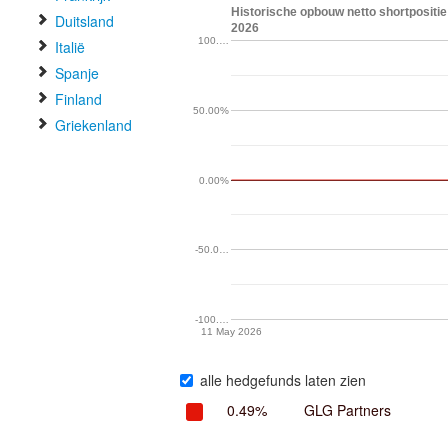
Historische opbouw netto shortpositie
Duitsland
2026
100.…
Italië
Spanje
Finland
50.00%
Griekenland
0.00%
-50.0…
-100.…
11 May 2026
alle hedgefunds laten zien
0.49%
GLG Partners