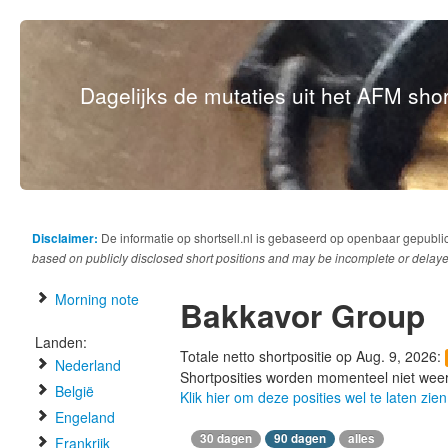
Dagelijks de mutaties uit het AFM short
Disclaimer:
De informatie op shortsell.nl is gebaseerd op openbaar gepubli
based on publicly disclosed short positions and may be incomplete or delaye
Morning note
Bakkavor Group
Landen:
Totale netto shortpositie op Aug. 9, 2026:
Nederland
Shortposities worden momenteel niet wee
België
Klik hier om deze posities wel te laten zien
Engeland
30 dagen
90 dagen
alles
Frankrijk