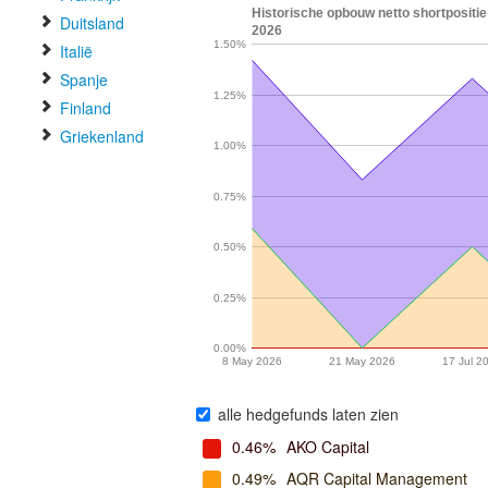
Historische opbouw netto shortpositie 
Duitsland
2026
1.50%
Italië
Spanje
1.25%
Finland
Griekenland
1.00%
0.75%
0.50%
0.25%
0.00%
8 May 2026
21 May 2026
17 Jul 2
alle hedgefunds laten zien
0.46%
AKO Capital
0.49%
AQR Capital Management