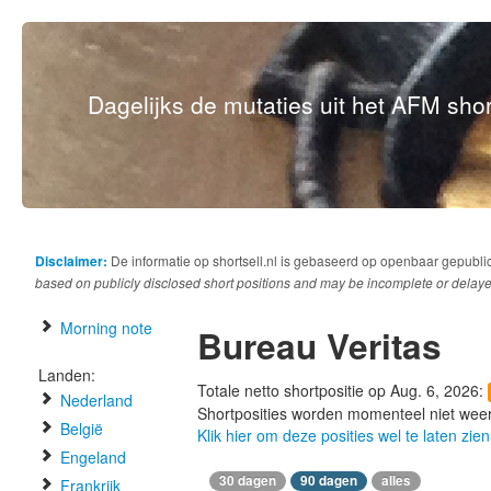
Dagelijks de mutaties uit het AFM short
Disclaimer:
De informatie op shortsell.nl is gebaseerd op openbaar gepubli
based on publicly disclosed short positions and may be incomplete or delaye
Morning note
Bureau Veritas
Landen:
Totale netto shortpositie op Aug. 6, 2026:
Nederland
Shortposities worden momenteel niet wee
België
Klik hier om deze posities wel te laten zien
Engeland
30 dagen
90 dagen
alles
Frankrijk