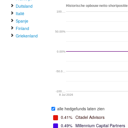
Duitsland
Historische opbouw netto shortpositie
100.…
Italië
Spanje
Finland
50.00%
Griekenland
0.00%
-50.0…
-100.…
8 Jul 2026
alle hedgefunds laten zien
0.41%
Citadel Advisors
0.49%
Millennium Capital Partners