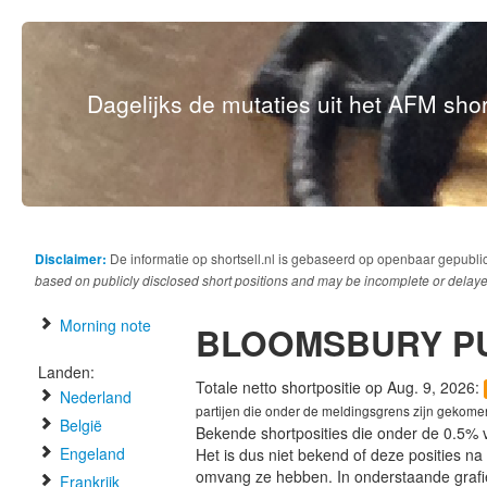
Dagelijks de mutaties uit het AFM short
Disclaimer:
De informatie op shortsell.nl is gebaseerd op openbaar gepubli
based on publicly disclosed short positions and may be incomplete or delaye
Morning note
BLOOMSBURY PU
Landen:
Totale netto shortpositie op Aug. 9, 2026:
Nederland
partijen die onder de meldingsgrens zijn gekome
België
Bekende shortposities die onder de 0.5% 
Engeland
Het is dus niet bekend of deze posities n
omvang ze hebben. In onderstaande graf
Frankrijk