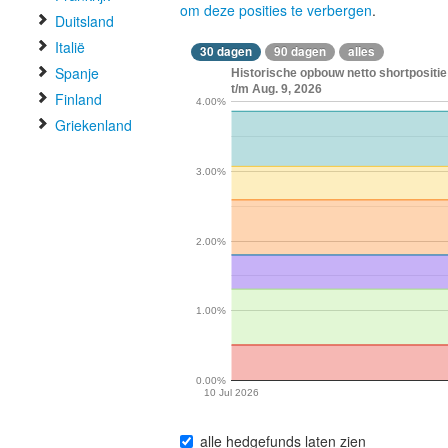
om deze posities te verbergen
.
Duitsland
Italië
30 dagen
90 dagen
alles
Spanje
Historische opbouw netto shortpos
t/m Aug. 9, 2026
Finland
4.00%
Griekenland
3.00%
2.00%
1.00%
0.00%
10 Jul 2026
alle hedgefunds laten zien